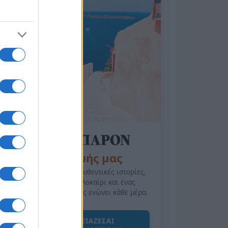
της Ζωής μας
Οι άνθρωποι, οι αυθεντικές ιστορίες,
το ελληνικό καλοκαίρι και ένας
πολιτισμός που μας ενώνει κάθε μέρα.
ΟΣΑ ΧΡΕΙΑΖΕΣΑΙ