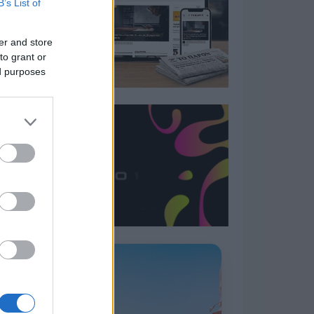
B’s List of
er and store
to grant or
ed purposes
Η ΣΤΗΛΗ ΜΑΣ