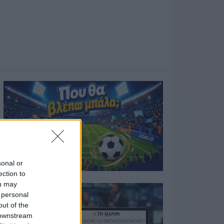
sonal or
ection to
ou may
 personal
out of the
 downstream