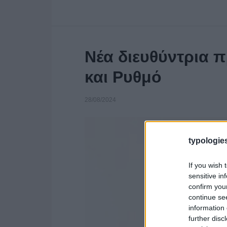
Νέα διευθύντρια 
και Ρυθμό
28/08/2024
typologies
If you wish 
sensitive in
confirm you
continue se
information 
further disc