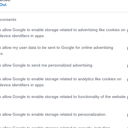
 ευθύνη του Easy 97,2 και του Ρυθμού 949. …
Διαβάστε
Out
consents
o allow Google to enable storage related to advertising like cookies on
evice identifiers in apps.
,
ΚΟΥ
ΡΥΘΜΟΣ
o allow my user data to be sent to Google for online advertising
s.
to allow Google to send me personalized advertising.
o allow Google to enable storage related to analytics like cookies on
evice identifiers in apps.
o allow Google to enable storage related to functionality of the website
o allow Google to enable storage related to personalization.
o allow Google to enable storage related to security, including