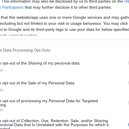
. This information may also be disclosed by us to third parties on the
IA
Participants
that may further disclose it to other third parties.
 that this website/app uses one or more Google services and may gath
including but not limited to your visit or usage behaviour. You may click 
 to Google and its third-party tags to use your data for below specifi
ogle consent section.
l Data Processing Opt Outs
o opt-out of the Sharing of my personal data.
In
o opt-out of the Sale of my Personal Data.
In
to opt-out of processing my Personal Data for Targeted
ing.
In
o opt-out of Collection, Use, Retention, Sale, and/or Sharing
ersonal Data that Is Unrelated with the Purposes for which it
εύθυνση προγράμματος των ραδιοφωνικών σταθμών του
lected.