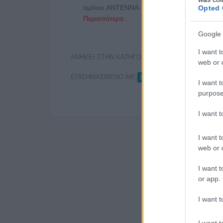
ομίλου ΑΝΤΕΝΝΑ. Θα έχει ταυτόχρονα την
Opted 
Περισσότερα...
Google 
I want t
ΑΝΗΚΕΙ ΣΤΗΝ ΚΑΤΗΓΟΡΙΑ:
ΡΑΔΙΟΦΩΝΟ
web or d
ΕΠΙΣΗΜΑΣΜΕΝΟ ΜΕ:
,
EASY
ΔΕΣΠΟΙΝΑ ΚΡΗΤΙ
I want t
purpose
I want 
I want t
web or d
I want t
or app.
I want t
I want t