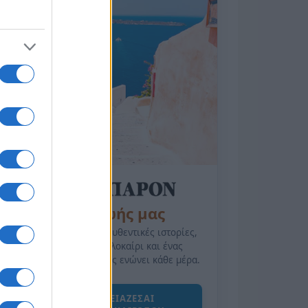
της Ζωής μας
Οι άνθρωποι, οι αυθεντικές ιστορίες,
το ελληνικό καλοκαίρι και ένας
πολιτισμός που μας ενώνει κάθε μέρα.
ΟΣΑ ΧΡΕΙΑΖΕΣΑΙ