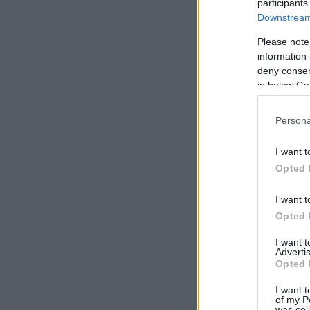
participants
Downstream 
Please note
information 
deny consent
in below Go
Persona
I want t
Opted 
I want t
Opted 
I want 
Advertis
Opted 
I want t
of my P
was col