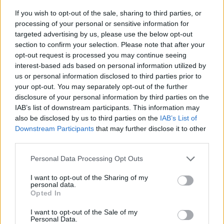
της Ζωής μας
If you wish to opt-out of the sale, sharing to third parties, or
Οι άνθρωποι, οι αυθεντικές ιστορίες,
processing of your personal or sensitive information for
το ελληνικό καλοκαίρι και ένας
targeted advertising by us, please use the below opt-out
πολιτισμός που μας ενώνει κάθε μέρα.
section to confirm your selection. Please note that after your
opt-out request is processed you may continue seeing
interest-based ads based on personal information utilized by
ΟΣΑ ΧΡΕΙΑΖΕΣΑΙ
us or personal information disclosed to third parties prior to
ΓΙΑ ΤΟ ΚΑΛΟΚΑΙΡΙ ΣΟΥ →
your opt-out. You may separately opt-out of the further
disclosure of your personal information by third parties on the
IAB’s list of downstream participants. This information may
also be disclosed by us to third parties on the
IAB’s List of
Downstream Participants
that may further disclose it to other
ΤΟ ΠΑΡΟΝ ΤΗΣ ΚΥΡΙΑΚΗΣ
third parties.
Please note that this website/app uses one or more Google
Personal Data Processing Opt Outs
services and may gather and store information including but
not limited to your visit or usage behaviour. You may click to
I want to opt-out of the Sharing of my
personal data.
grant or deny consent to Google and its third-party tags to
Opted In
use your data for below specified purposes in below Google
consent section.
I want to opt-out of the Sale of my
Personal Data.