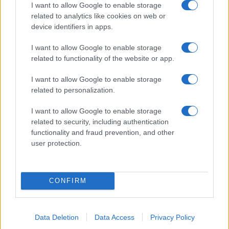
I want to allow Google to enable storage
related to analytics like cookies on web or
device identifiers in apps.
I want to allow Google to enable storage
related to functionality of the website or app.
I want to allow Google to enable storage
related to personalization.
I want to allow Google to enable storage
ΔΗΜΟΦΙΛΗ
related to security, including authentication
functionality and fraud prevention, and other
ΑΧΜΕΣ: Δεύτερες σκέψεις στον ΑΝΤ1...
user protection.
Ποιοι θα παίρνουν χρήματα και ποιοι θα κόβονται-Ο νέος
χάρτης των επιδοτήσεων στην TV, μέσω ΕΚΚΟΜΕΔ
CONFIRM
«Πόλεμος» για το μέλλον της TV στην Ελλάδα-Πώς
συνδέονται οι μεταγραφές δημοσιογράφων και τα αθλητικά
Data Deletion
Data Access
Privacy Policy
δικαιώματα