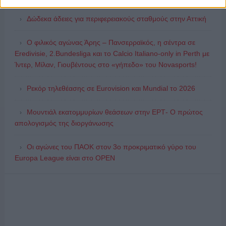
Δώδεκα άδειες για περιφερειακούς σταθμούς στην Αττική
Ο φιλικός αγώνας Άρης – Πανσερραϊκός, η σέντρα σε
Eredivisie, 2.Bundesliga και το Calcio Italiano-only in Perth με
Ίντερ, Μίλαν, Γιουβέντους στο «γήπεδο» του Novasports!
Ρεκόρ τηλεθέασης σε Eurovision και Mundial το 2026
Μουντιάλ εκατομμυρίων θεάσεων στην ΕΡΤ- Ο πρώτος
απολογισμός της διοργάνωσης
Οι αγώνες του ΠΑΟΚ στον 3ο προκριματικό γύρο του
Europa League είναι στο OPEN