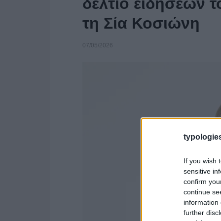
δελτίο ειδήσεων το
τη Σία Κοσιώνη
07/05/2026
typologies
If you wish 
sensitive in
confirm you
continue se
information 
further disc