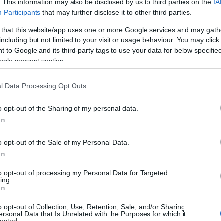
. This information may also be disclosed by us to third parties on the
IA
Participants
that may further disclose it to other third parties.
 that this website/app uses one or more Google services and may gath
including but not limited to your visit or usage behaviour. You may click 
 to Google and its third-party tags to use your data for below specifi
ogle consent section.
l Data Processing Opt Outs
o opt-out of the Sharing of my personal data.
In
o opt-out of the Sale of my Personal Data.
In
ΣΚΑΪ η μεγάλη δημοσκόπηση της PULSE, για όλα τα καυτά
to opt-out of processing my Personal Data for Targeted
ing.
ούν οι πολίτες για τις πολεμικές εξελίξεις στη Μέση
In
ζουν περισσότερο και πως αξιολογούν τις αποφάσεις της
o opt-out of Collection, Use, Retention, Sale, and/or Sharing
ersonal Data that Is Unrelated with the Purposes for which it
lected.