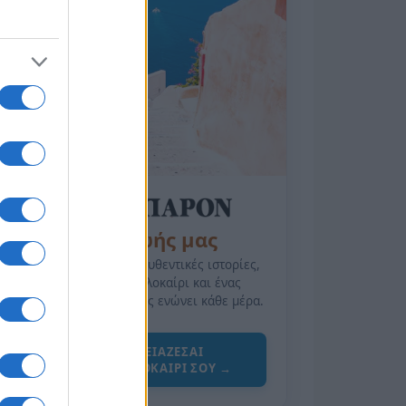
της Ζωής μας
Οι άνθρωποι, οι αυθεντικές ιστορίες,
το ελληνικό καλοκαίρι και ένας
πολιτισμός που μας ενώνει κάθε μέρα.
ΟΣΑ ΧΡΕΙΑΖΕΣΑΙ
ΓΙΑ ΤΟ ΚΑΛΟΚΑΙΡΙ ΣΟΥ →