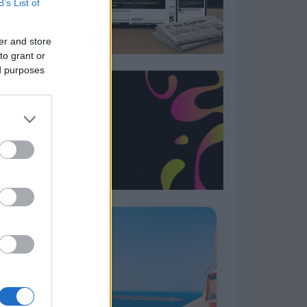
B’s List of
er and store
to grant or
ed purposes
Η ΣΤΗΛΗ ΜΑΣ