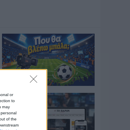
sonal or
ection to
ou may
 personal
out of the
 downstream