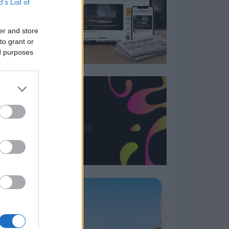
B’s List of
er and store
to grant or
ed purposes
Η ΣΤΗΛΗ ΜΑΣ