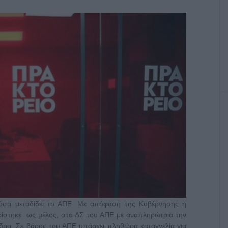
όσα μεταδίδει το ΑΠΕ. Με απόφαση της Κυβέρνησης η
ίστηκε ως μέλος, στο ΔΣ του ΑΠΕ με αναπληρώτρια την
όεδρο. Σε βάρος του ΑΠΕ υπάρχει πληθώρα καταγγελία για