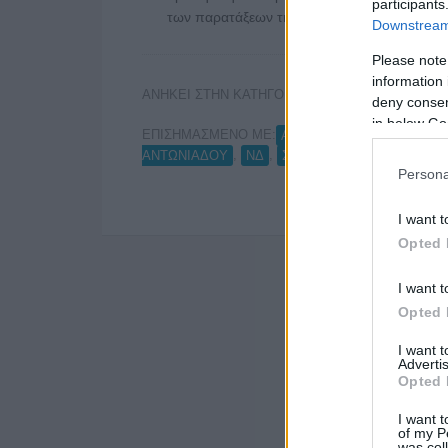
participants
των παρατάξεων της ΝΔ, όπως …
Διαβάστε 
Downstream 
Please note
information 
ΑΝΗΚΕΙ ΣΤΗΝ ΚΑΤΗΓΟΡΙΑ:
INTERNET
deny consent
in below Go
ΕΠΙΣΗΜΑΣΜΕΝΟ ΜΕ:
,
,
ΑΠΕ
ΑΡΙΑ ΑΓΑΤΣΑ
ΔΙ
,
,
,
ΑΝΤΩΝΙΑΔΟΥ
ΝΔ
ΣΤΑΥΡΟΣ ΚΑΠΑΚΟΣ
ΣΤ
Persona
I want t
Opted 
I want t
Opted 
I want 
Advertis
Opted 
I want t
of my P
was col