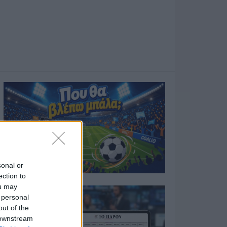
sonal or
ection to
ou may
 personal
out of the
 downstream