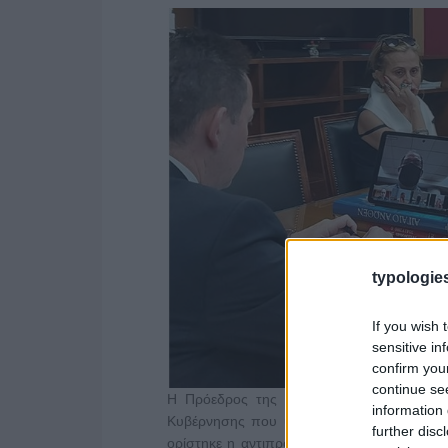
typologies
If you wish 
sensitive in
confirm you
continue se
Η Πρόεδρος της ΕΣΗΕΑ Μαρία Αντωνιάδο
information 
Κυβέρνησης που υπογράφουν ο Ιωάννης Ο
further disc
ορίστηκε η αντιπρόεδρος της ΕΣΗΕΑ, Άρια