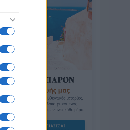
της Ζωής μας
Οι άνθρωποι, οι αυθεντικές ιστορίες,
το ελληνικό καλοκαίρι και ένας
πολιτισμός που μας ενώνει κάθε μέρα.
ΟΣΑ ΧΡΕΙΑΖΕΣΑΙ