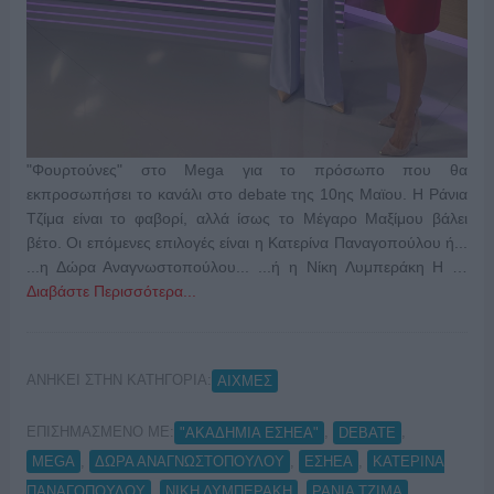
"Φουρτούνες" στο Mega για το πρόσωπο που θα
εκπροσωπήσει το κανάλι στο debate της 10ης Μαϊου. Η Ράνια
Τζίμα είναι το φαβορί, αλλά ίσως το Μέγαρο Μαξίμου βάλει
βέτο. Οι επόμενες επιλογές είναι η Κατερίνα Παναγοπούλου ή...
...η Δώρα Αναγνωστοπούλου... ...ή η Νίκη Λυμπεράκη Η …
Διαβάστε Περισσότερα...
ΑΝΗΚΕΙ ΣΤΗΝ ΚΑΤΗΓΟΡΙΑ:
ΑΙΧΜΕΣ
ΕΠΙΣΗΜΑΣΜΕΝΟ ΜΕ:
,
,
"ΑΚΑΔΗΜΙΑ ΕΣΗΕΑ"
DEBATE
,
,
,
MEGA
ΔΩΡΑ ΑΝΑΓΝΩΣΤΟΠΟΥΛΟΥ
ΕΣΗΕΑ
ΚΑΤΕΡΙΝΑ
,
,
ΠΑΝΑΓΟΠΟΥΛΟΥ
ΝΙΚΗ ΛΥΜΠΕΡΑΚΗ
ΡΑΝΙΑ ΤΖΙΜΑ