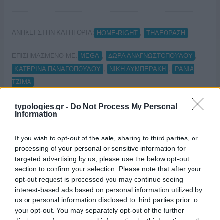
ΑΝΗΚΕΙ ΣΤΗΝ ΚΑΤΗΓΟΡΙΑ:
,
HOME-RIGHT
ΤΗΛΕΟΡΑΣΗ
ΕΠΙΣΗΜΑΣΜΕΝΟ ΜΕ:
,
,
MEGA
ΔΩΡΑ ΑΝΑΓΝΩΣΤΟΠΟΥΛΟΥ
,
,
ΚΑΤΕΡΙΝΑ ΠΑΝΑΓΟΠΟΥΛΟΥ
ΝΙΚΗ ΛΥΜΠΕΡΑΚΗ
ΡΑΝΙΑ
ΤΖΙΜΑ
typologies.gr -
Do Not Process My Personal
Information
«Ο δρόμος προς την κάλπη» στο
If you wish to opt-out of the sale, sharing to third parties, or
processing of your personal or sensitive information for
Mega
targeted advertising by us, please use the below opt-out
section to confirm your selection. Please note that after your
18/04/2023
opt-out request is processed you may continue seeing
interest-based ads based on personal information utilized by
us or personal information disclosed to third parties prior to
your opt-out. You may separately opt-out of the further