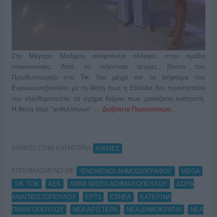
Στο Μέγαρο Μαξίμου σκέφτονται αλλαγές στην ομάδα
επικοινωνίας. Από το τελευταίο ατυχές βίντεο του
Πρωθυπουργό στο Τικ Τοκ μέχρι και το ψήφισμα του
Ευρωκοινοβουλίου με τη θέση πως η Ελλάδα δεν προστατεύει
την ελευθεροτυπία, το σχήμα δείχνει πως χρειάζεται ενίσχυση.
Η θέση περί "ανθελλήνων" …
Διαβάστε Περισσότερα...
ΑΝΗΚΕΙ ΣΤΗΝ ΚΑΤΗΓΟΡΙΑ:
ΑΙΧΜΕΣ
ΕΠΙΣΗΜΑΣΜΕΝΟ ΜΕ:
,
,
"ΕΝΩΜΕΝΟΙ ΔΗΜΟΣΙΟΓΡΑΦΟΙ"
MEGA
,
,
,
TIK TOK
ΑΕΚ
ΑΝΝΑ ΜΙΣΕΛ ΑΣΗΜΑΚΟΠΟΥΛΟΥ
ΔΩΡΑ
,
,
,
ΑΝΑΓΝΩΣΤΟΠΟΥΛΟΥ
ΕΡΤ1
ΕΣΗΕΑ
ΚΑΤΕΡΙΝΑ
,
,
,
ΠΑΝΑΓΟΠΟΥΛΟΥ
ΝΕΑ ΑΡΙΣΤΕΡΑ
ΝΕΑ ΔΗΜΟΚΡΑΤΙΑ
ΝΕΑ