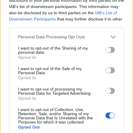
disclosure of your personal information by third parties on the
IAB’s list of downstream participants. This information may
also be disclosed by us to third parties on the
IAB’s List of
Downstream Participants
that may further disclose it to other
third parties.
Please note that this website/app uses one or more Google
Personal Data Processing Opt Outs
services and may gather and store information including but
not limited to your visit or usage behaviour. You may click to
I want to opt-out of the Sharing of my
personal data.
grant or deny consent to Google and its third-party tags to
Opted In
use your data for below specified purposes in below Google
consent section.
I want to opt-out of the Sale of my
Personal Data.
Opted In
I want to opt-out of processing my
Personal Data for Targeted Advertising.
Opted In
I want to opt-out of Collection, Use,
Retention, Sale, and/or Sharing of my
Personal Data that Is Unrelated with the
Purposes for which it was collected.
Opted Out