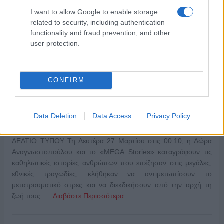
23/03/2023
I want to allow Google to enable storage
related to security, including authentication
functionality and fraud prevention, and other
user protection.
CONFIRM
Data Deletion
Data Access
Privacy Policy
ΔΕΛΤΙΟ ΤΥΠΟΥ Τη Δευτέρα 27 Μαρτίου στις 00:10, η Δώρα
Αναγνωστοπούλου και το «MEGA Stories» καταγράφουν τις
καθηλωτικές ιστορίες ανθρώπων που επέζησαν στις μεγάλες,
εθνικές τραγωδίες, κλήθηκαν να αντιμετωπίσουν το
μετατραυματικό στρες και να διεκδικήσουν από την αρχή τη
ζωή τους. …
Διαβάστε Περισσότερα...