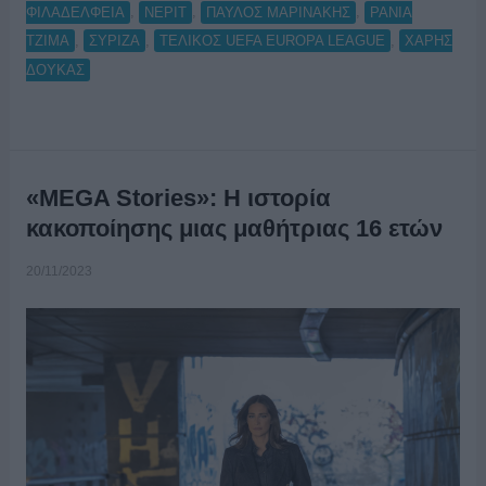
,
,
,
ΦΙΛΑΔΕΛΦΕΙΑ
ΝΕΡΙΤ
ΠΑΥΛΟΣ ΜΑΡΙΝΑΚΗΣ
ΡΑΝΙΑ
,
,
,
ΤΖΙΜΑ
ΣΥΡΙΖΑ
ΤΕΛΙΚΟΣ UEFA EUROPA LEAGUE
ΧΑΡΗΣ
ΔΟΥΚΑΣ
«MEGA Stories»: Η ιστορία
κακοποίησης μιας μαθήτριας 16 ετών
20/11/2023