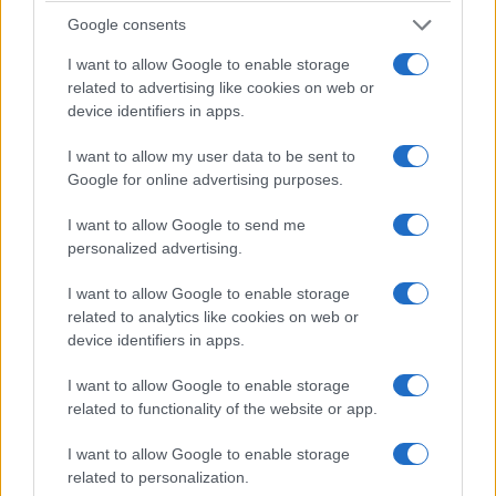
Google consents
ΔΕΛΤΙΟ ΤΥΠΟΥ Στον δρόμο για τις εκλογές τής 21ης Μαΐου, το
MEGA παρακολουθεί τις πολιτικές εξελίξεις, αναδεικνύει τα
I want to allow Google to enable storage
ζητήματα που θα κριθούν στις κάλπες και ανοίγει τον διάλογο
related to advertising like cookies on web or
μεταξύ των υποψηφίων. …
Διαβάστε Περισσότερα...
device identifiers in apps.
I want to allow my user data to be sent to
Google for online advertising purposes.
ΑΝΗΚΕΙ ΣΤΗΝ ΚΑΤΗΓΟΡΙΑ:
,
ΑΝΑΚΟΙΝΩΣΕΙΣ
ΤΗΛΕΟΡΑΣΗ
I want to allow Google to send me
ΕΠΙΣΗΜΑΣΜΕΝΟ ΜΕ:
,
«Ο ΔΡΟΜΟΣ ΠΡΟΣ ΤΗΝ ΚΑΛΠΗ»
personalized advertising.
,
,
,
MEGA
ΔΩΡΑ ΑΝΑΓΝΩΣΤΟΠΟΥΛΟΥ
ΝΙΚΗ ΛΥΜΠΕΡΑΚΗ
I want to allow Google to enable storage
ΡΑΝΙΑ ΤΖΙΜΑ
related to analytics like cookies on web or
device identifiers in apps.
I want to allow Google to enable storage
related to functionality of the website or app.
«MEGA Stories»: Πώς μαζεύουμε τα
I want to allow Google to enable storage
συντρίμμια μας μετά την τραγωδία;
related to personalization.