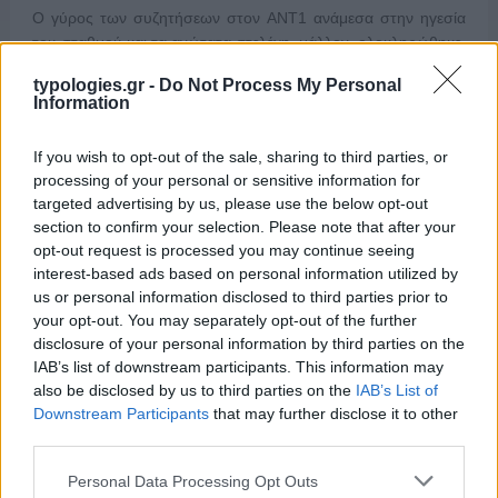
Ο γύρος των συζητήσεων στον ΑΝΤ1 ανάμεσα στην ηγεσία
του σταθμού και τα ανώτατα στελέχη, μάλλον, ολοκληρώθηκε,
προς το παρόν Η σημερινή διοίκηση του καναλιού φέρεται να
typologies.gr -
Do Not Process My Personal
κατάφερε να μεταπείσει την ιδιοκτησία και να μην προβεί στην
Information
αλλαγή των συσχετισμών που θα προέκυπταν από την
έλευση του ισχυρού στελέχους από το συνεργαζόμενο όμιλο.
If you wish to opt-out of the sale, sharing to third parties, or
Αυτό που […]
processing of your personal or sensitive information for
targeted advertising by us, please use the below opt-out
section to confirm your selection. Please note that after your
opt-out request is processed you may continue seeing
interest-based ads based on personal information utilized by
us or personal information disclosed to third parties prior to
your opt-out. You may separately opt-out of the further
disclosure of your personal information by third parties on the
IAB’s list of downstream participants. This information may
also be disclosed by us to third parties on the
IAB’s List of
Downstream Participants
that may further disclose it to other
third parties.
Please note that this website/app uses one or more Google
Personal Data Processing Opt Outs