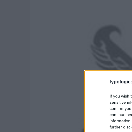
typologies
If you wish 
sensitive in
confirm you
continue se
information 
further disc