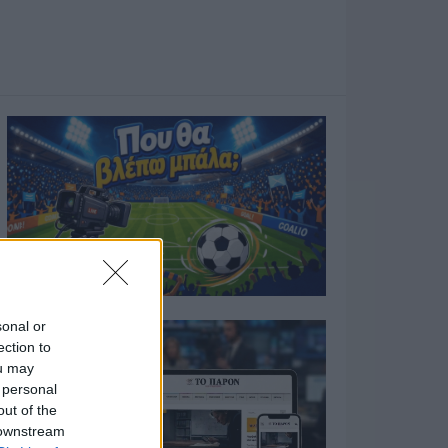
sonal or
ection to
ou may
 personal
out of the
 downstream