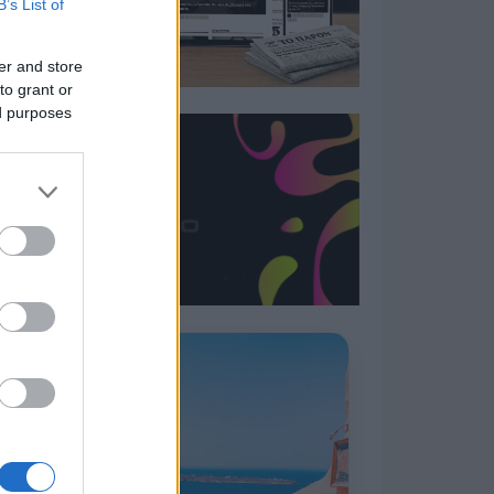
B’s List of
er and store
to grant or
ed purposes
Η ΣΤΗΛΗ ΜΑΣ