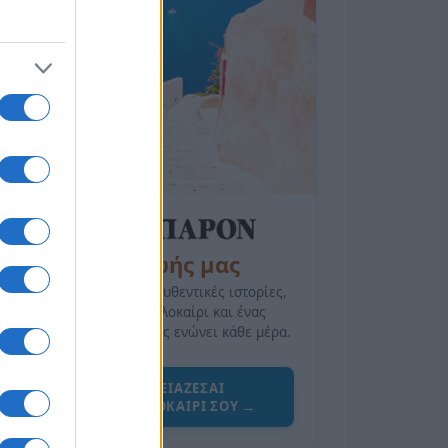
της Ζωής μας
Οι άνθρωποι, οι αυθεντικές ιστορίες,
το ελληνικό καλοκαίρι και ένας
πολιτισμός που μας ενώνει κάθε μέρα.
ΟΣΑ ΧΡΕΙΑΖΕΣΑΙ
ΓΙΑ ΤΟ ΚΑΛΟΚΑΙΡΙ ΣΟΥ →