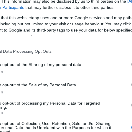
. This information may also be disclosed by us to third parties on the
IA
Participants
that may further disclose it to other third parties.
 that this website/app uses one or more Google services and may gath
including but not limited to your visit or usage behaviour. You may click 
 to Google and its third-party tags to use your data for below specifi
ogle consent section.
μη δικαιολογημένα είναι ανήσυχη για την ένταση που
l Data Processing Opt Outs
. Αλλοι επιχειρούν να την καθησυχάσουν και άλλοι να την
α ανησυχίας είναι η σωστή ενημέρωση και το μέτρο στις
o opt-out of the Sharing of my personal data.
In
o opt-out of the Sale of my Personal Data.
In
ΤΟΥΡΚΙΚΕΣ ΣΧΕΣΕΙΣ
to opt-out of processing my Personal Data for Targeted
ing.
In
o opt-out of Collection, Use, Retention, Sale, and/or Sharing
ersonal Data that Is Unrelated with the Purposes for which it
lected.