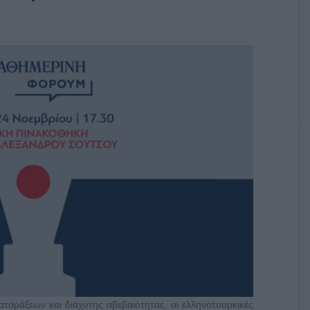
αράξεων και διάχυτης αβεβαιότητας, οι ελληνοτουρκικές