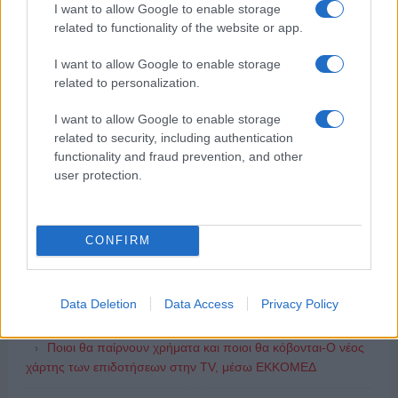
I want to allow Google to enable storage
related to functionality of the website or app.
ΔΗΜΟΦΙΛΗ
I want to allow Google to enable storage
related to personalization.
ΑΙΧΜΕΣ: Και άλλες αποχωρήσεις και άλλες συμφωνίες
I want to allow Google to enable storage
related to security, including authentication
Ξεκινάει η Strawstream με αγώνες SL1 και SL2
functionality and fraud prevention, and other
user protection.
ΤΟ ΠΑΡΟΝ: Ρυθμιστής ο Αντώνης Σαμαράς – Απειλή για
ΝΔ
CONFIRM
ΣΚΑΪ: Ολοκληρώνεται η συνεργασία του Ομίλου με τον
Διευθύνοντα Σύμβουλο, κ. Γρηγόρη Δ. Δημητριάδη,
Data Deletion
Data Access
Privacy Policy
ΑΙΧΜΕΣ: Καλοκαίρι ανατροπών
Ποιοι θα παίρνουν χρήματα και ποιοι θα κόβονται-Ο νέος
χάρτης των επιδοτήσεων στην TV, μέσω ΕΚΚΟΜΕΔ