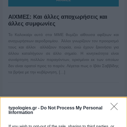
ΑΙΧΜΕΣ: Και άλλες αποχωρήσεις και
άλλες συμφωνίες
Το Καλοκαίρι αυτό στα ΜΜΕ θυμίζει αίθουσα αφίξεων και
αναχωρήσεων αεροδρομίου. Άλλοι γνωρίζουν τον προορισμό
τους και άλλοι αλλάζουν πορεία, ενώ έχουν ξεκινήσει για
άλλου καταλήγουν σε άλλο σημείο. Η κινητικότητα είναι
συνάρτηση πολλών παραγόντων, ορισμένοι εκ των οποίων
δεν είναι ορατοί προς το παρόν. Λέγεται πως ο Ιβάν Σαββίδης
τα βρήκε με την κυβέρνηση, […]
typologies.gr -
Do Not Process My Personal
Information
If you wish to opt-out of the sale, sharing to third parties, or