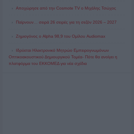
Αποχώρησε από την Cosmote TV o Μιχάλης Τσώχος
Παίρνουν… σειρά 26 σειρές για τη σεζόν 2026 – 2027
Ζημιογόνος ο Alpha 98,9 του Ομίλου Audiomax
Ιδρύεται Ηλεκτρονικό Μητρώο Εμπειρογνωμόνων
Οπτικοακουστικού Δημιουργικού Τομέα- Πότε θα ανοίγει η
πλατφόρμα του ΕΚΚΟΜΕΔ για νέα σχέδια