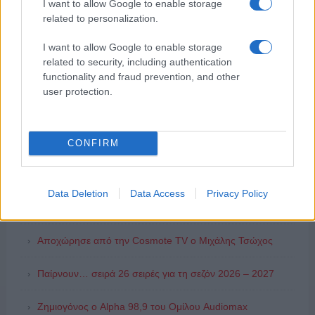
I want to allow Google to enable storage
related to personalization.
I want to allow Google to enable storage
ΔΗΜΟΦΙΛΗ
related to security, including authentication
functionality and fraud prevention, and other
user protection.
ΑΙΧΜΕΣ: Και άλλες αποχωρήσεις και άλλες συμφωνίες
Συζητήσεις για τη λήξη της συνεργασίας
CONFIRM
ΣΚΑΪ: Ολοκληρώνεται η συνεργασία του Ομίλου με τον
Διευθύνοντα Σύμβουλο, κ. Γρηγόρη Δ. Δημητριάδη,
Data Deletion
Data Access
Privacy Policy
ΑΙΧΜΕΣ: Καλοκαίρι ανατροπών
Αποχώρησε από την Cosmote TV o Μιχάλης Τσώχος
Παίρνουν… σειρά 26 σειρές για τη σεζόν 2026 – 2027
Ζημιογόνος ο Alpha 98,9 του Ομίλου Audiomax