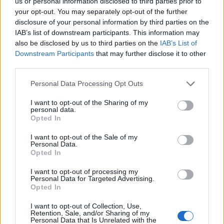
us or personal information disclosed to third parties prior to
ΓΙΑ ΤΟ ΚΑΛΟΚΑΙΡΙ ΣΟΥ →
your opt-out. You may separately opt-out of the further
disclosure of your personal information by third parties on the
IAB’s list of downstream participants. This information may
also be disclosed by us to third parties on the
IAB’s List of
Downstream Participants
that may further disclose it to other
ΤΟ ΠΑΡΟΝ ΤΗΣ ΚΥΡΙΑΚΗΣ
third parties.
Please note that this website/app uses one or more Google
Personal Data Processing Opt Outs
services and may gather and store information including but
not limited to your visit or usage behaviour. You may click to
I want to opt-out of the Sharing of my
personal data.
grant or deny consent to Google and its third-party tags to
Opted In
use your data for below specified purposes in below Google
consent section.
I want to opt-out of the Sale of my
Personal Data.
Opted In
I want to opt-out of processing my
Personal Data for Targeted Advertising.
Opted In
I want to opt-out of Collection, Use,
Retention, Sale, and/or Sharing of my
Personal Data that Is Unrelated with the