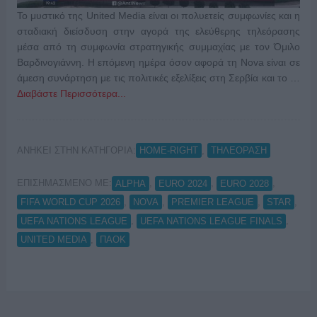
Το μυστικό της United Media είναι οι πολυετείς συμφωνίες και η
σταδιακή διείσδυση στην αγορά της ελεύθερης τηλεόρασης
μέσα από τη συμφωνία στρατηγικής συμμαχίας με τον Όμιλο
Βαρδινογιάννη. H επόμενη ημέρα όσον αφορά τη Nova είναι σε
άμεση συνάρτηση με τις πολιτικές εξελίξεις στη Σερβία και το …
Διαβάστε Περισσότερα...
ΑΝΗΚΕΙ ΣΤΗΝ ΚΑΤΗΓΟΡΙΑ:
,
HOME-RIGHT
ΤΗΛΕΟΡΑΣΗ
ΕΠΙΣΗΜΑΣΜΕΝΟ ΜΕ:
,
,
,
ALPHA
EURO 2024
EURO 2028
,
,
,
,
FIFA WORLD CUP 2026
NOVA
PREMIER LEAGUE
STAR
,
,
UEFA NATIONS LEAGUE
UEFA NATIONS LEAGUE FINALS
,
UNITED MEDIA
ΠΑΟΚ