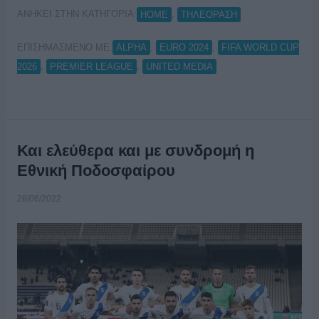
ΑΝΗΚΕΙ ΣΤΗΝ ΚΑΤΗΓΟΡΙΑ:
,
HOME
ΤΗΛΕΟΡΑΣΗ
ΕΠΙΣΗΜΑΣΜΕΝΟ ΜΕ:
,
,
ALPHA
EURO 2024
FIFA WORLD CUP
,
,
2026
PREMIER LEAGUE
UNITED MEDIA
Και ελεύθερα και με συνδρομή η
Εθνική Ποδοσφαίρου
28/06/2022