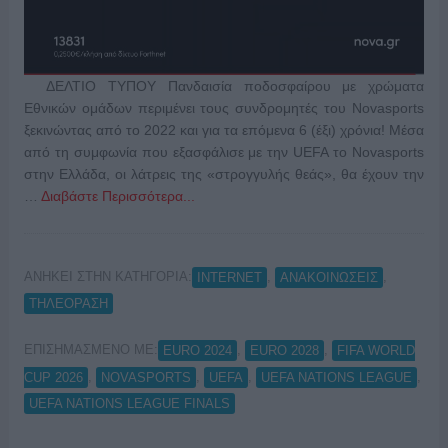
ΔΕΛΤΙΟ ΤΥΠΟΥ Πανδαισία ποδοσφαίρου με χρώματα
Εθνικών ομάδων περιμένει τους συνδρομητές του Novasports
ξεκινώντας από το 2022 και για τα επόμενα 6 (έξι) χρόνια! Μέσα
από τη συμφωνία που εξασφάλισε με την UEFA το Novasports
στην Ελλάδα, οι λάτρεις της «στρογγυλής θεάς», θα έχουν την
…
Διαβάστε Περισσότερα...
ΑΝΗΚΕΙ ΣΤΗΝ ΚΑΤΗΓΟΡΙΑ:
,
,
INTERNET
ΑΝΑΚΟΙΝΩΣΕΙΣ
ΤΗΛΕΟΡΑΣΗ
ΕΠΙΣΗΜΑΣΜΕΝΟ ΜΕ:
,
,
EURO 2024
EURO 2028
FIFA WORLD
,
,
,
,
CUP 2026
NOVASPORTS
UEFA
UEFA NATIONS LEAGUE
UEFA NATIONS LEAGUE FINALS