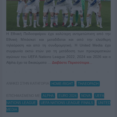
Η Εθνική Ποδοσφαίρου έχει καλύτερη αντιμετώπιση από την
Εθνική Μπάσκετ και μεταδίδεται και από την ελεύθερη
τηλεόραση και από τη συνδρομητική. Η United Media έχει
συμφωνία οκτώ ετών για τη μετάδοση των προκριματικών
αγώνων του UEFA Nations League 2022, 2024 και 2026 και ο
Alpha έχει τα δικαιώματα …
Διαβάστε Περισσότερα...
ΑΝΗΚΕΙ ΣΤΗΝ ΚΑΤΗΓΟΡΙΑ:
,
HOME-RIGHT
ΤΗΛΕΟΡΑΣΗ
ΕΠΙΣΗΜΑΣΜΕΝΟ ΜΕ:
,
,
,
ALPHA
EURO 2024
NOVA
UEFA
,
,
NATIONS LEAGUE
UEFA NATIONS LEAGUE FINALS
UNITED
MEDIA