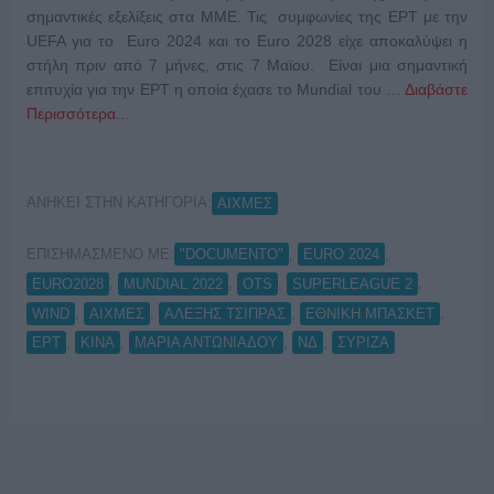
σημαντικές εξελίξεις στα ΜΜΕ. Τις συμφωνίες της ΕΡΤ με την
UEFA για το Euro 2024 και το Euro 2028 είχε αποκαλύψει η
στήλη πριν από 7 μήνες, στις 7 Μαϊου. Είναι μια σημαντική
επιτυχία για την ΕΡΤ η οποία έχασε το Mundial του …
Διαβάστε
Περισσότερα...
ΑΝΗΚΕΙ ΣΤΗΝ ΚΑΤΗΓΟΡΙΑ:
ΑΙΧΜΕΣ
ΕΠΙΣΗΜΑΣΜΕΝΟ ΜΕ:
,
,
"DOCUMENTO"
EURO 2024
,
,
,
,
EURO2028
MUNDIAL 2022
OTS
SUPERLEAGUE 2
,
,
,
,
WIND
ΑΙΧΜΕΣ
ΑΛΕΞΗΣ ΤΣΙΠΡΑΣ
ΕΘΝΙΚΗ ΜΠΑΣΚΕΤ
,
,
,
,
ΕΡΤ
ΚΙΝΑ
ΜΑΡΙΑ ΑΝΤΩΝΙΑΔΟΥ
ΝΔ
ΣΥΡΙΖΑ