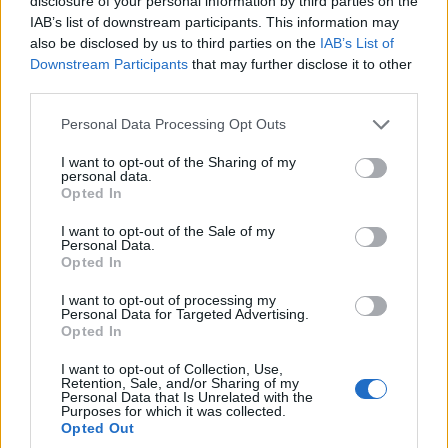
disclosure of your personal information by third parties on the
Η Premier League δείχνει τον δρόμο και για τη Super League.
IAB’s list of downstream participants. This information may
Αν η Cosmote TV κερδίσει τη μάχη και διατηρήσει το αγγλικό
also be disclosed by us to third parties on the
IAB’s List of
πρωτάθλημα, τότε η Nova θα μπει σε σκληρές
Downstream Participants
that may further disclose it to other
διαπραγματεύσεις με τις ομάδες της Super League, οι οποίες
third parties.
θα βρίσκονται σε θέση ισχύος. Σε διαφορετική περίπτωση, αν η
Please note that this website/app uses one or more Google
Personal Data Processing Opt Outs
Nova …
Διαβάστε Περισσότερα...
services and may gather and store information including but
not limited to your visit or usage behaviour. You may click to
I want to opt-out of the Sharing of my
personal data.
grant or deny consent to Google and its third-party tags to
Opted In
use your data for below specified purposes in below Google
ΑΝΗΚΕΙ ΣΤΗΝ ΚΑΤΗΓΟΡΙΑ:
,
,
HOME-RIGHT
INTERNET
consent section.
I want to opt-out of the Sale of my
ΤΗΛΕΟΡΑΣΗ
Personal Data.
Opted In
ΕΠΙΣΗΜΑΣΜΕΝΟ ΜΕ:
,
,
,
EURO 2024
EURO 2028
MUNDIAL
I want to opt-out of processing my
,
,
,
MUNDIAL 2026
NOVA
PREMIER LEAGUE
SUPER
Personal Data for Targeted Advertising.
Opted In
,
,
LEAGUE
ΑΝΤ1
ΕΡΤ
I want to opt-out of Collection, Use,
Retention, Sale, and/or Sharing of my
Personal Data that Is Unrelated with the
Purposes for which it was collected.
Opted Out