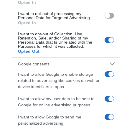
Opted In
I want to opt-out of processing my
Personal Data for Targeted Advertising.
Opted In
I want to opt-out of Collection, Use,
Retention, Sale, and/or Sharing of my
Personal Data that Is Unrelated with the
Purposes for which it was collected.
Opted Out
Google consents
I want to allow Google to enable storage
ΔΗΜΟΦΙΛΗ
related to advertising like cookies on web or
device identifiers in apps.
ΑΙΧΜΕΣ: Και άλλες αποχωρήσεις και άλλες συμφωνίες
I want to allow my user data to be sent to
Google for online advertising purposes.
Συζητήσεις για τη λήξη της συνεργασίας
I want to allow Google to send me
personalized advertising.
ΣΚΑΪ: Ολοκληρώνεται η συνεργασία του Ομίλου με τον
Διευθύνοντα Σύμβουλο, κ. Γρηγόρη Δ. Δημητριάδη,