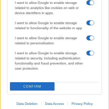
I want to allow Google to enable storage
related to analytics like cookies on web or
ΑΙΧΜΕΣ: Καλοκαίρι ανατροπών
device identifiers in apps.
Αποχώρησε από την Cosmote TV o Μιχάλης Τσώχος
I want to allow Google to enable storage
related to functionality of the website or app.
Παίρνουν… σειρά 26 σειρές για τη σεζόν 2026 – 2027
I want to allow Google to enable storage
related to personalization.
Ζημιογόνος ο Alpha 98,9 του Ομίλου Audiomax
I want to allow Google to enable storage
Ιδρύεται Ηλεκτρονικό Μητρώο Εμπειρογνωμόνων
related to security, including authentication
Οπτικοακουστικού Δημιουργικού Τομέα- Πότε θα ανοίγει η
functionality and fraud prevention, and other
πλατφόρμα του ΕΚΚΟΜΕΔ για νέα σχέδια
user protection.
CONFIRM
Data Deletion
Data Access
Privacy Policy