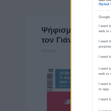
Opted 
Google 
I want t
Ψήφισμα εργαζομέ
web or d
τον Γιάννη Κιμπ
I want t
purpose
10/07/2026
I want 
I want t
web or d
I want t
or app.
I want t
I want t