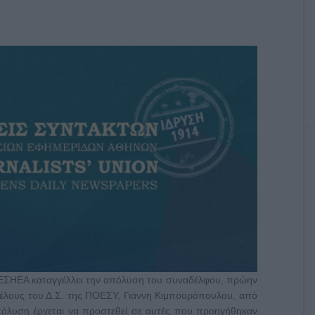
ΕΣΗΕΑ καταγγέλλει την απόλυση του συναδέλφου, πρώην
μέλους του Δ.Σ. της ΠΟΕΣΥ, Γιάννη Κιμπουρόπουλου, από
όλυση έρχεται να προστεθεί σε αυτές που προηγήθηκαν