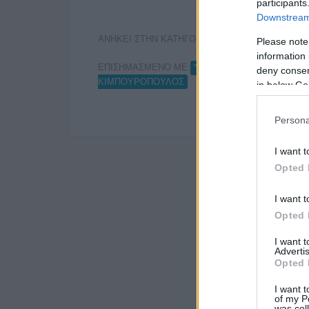
participants
Downstream 
ΑΝΗΚΕΙ ΣΤΗΝ ΚΑΤΗΓΟΡΙΑ:
,
INTERNET
ΑΝΑΚΟΙ
Please note
information 
ΕΠΙΣΗΜΑΣΜΕΝΟ ΜΕ:
,
"ΕΦ.ΣΥΝ"
«ΣΥΣΠΕΙΡΩΣΗ
deny consent
ΚΙΜΠΟΥΡΟΠΟΥΛΟΣ
in below Go
Persona
I want t
Opted 
I want t
Opted 
I want 
Advertis
Opted 
I want t
of my P
was col