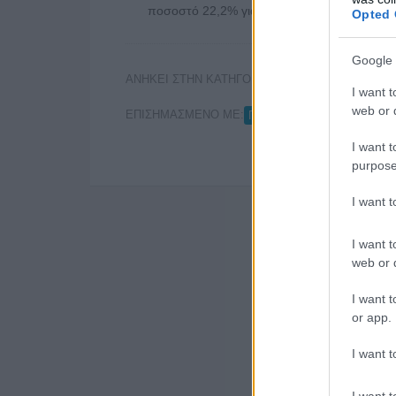
ποσοστό 22,2% για …
Διαβάστε Περισσότερα
Opted 
Google 
ΑΝΗΚΕΙ ΣΤΗΝ ΚΑΤΗΓΟΡΙΑ:
ΤΗΛΕΟΡΑΣΗ
I want t
web or d
ΕΠΙΣΗΜΑΣΜΕΝΟ ΜΕ:
,
ΓΙΑΝΝΗΣ ΠΙΤΤΑΡΑΣ
ΓΙΩ
I want t
purpose
I want 
I want t
web or d
I want t
or app.
I want t
I want t