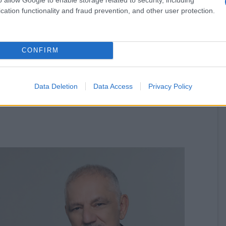
cation functionality and fraud prevention, and other user protection.
CONFIRM
α την Ουκρανία» από το
αι την ΕΡΤ με Δ.
Data Deletion
Data Access
Privacy Policy