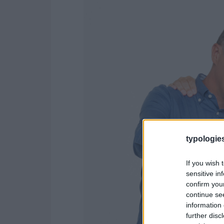
typologies
If you wish 
sensitive in
confirm you
continue se
information 
further disc