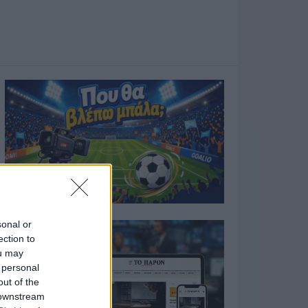
sonal or
ection to
ou may
 personal
out of the
 downstream