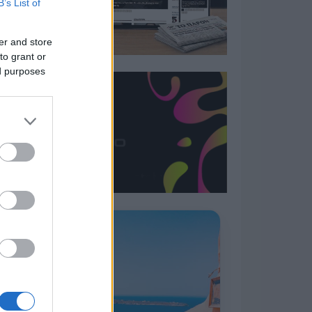
B’s List of
er and store
to grant or
ed purposes
Η ΣΤΗΛΗ ΜΑΣ