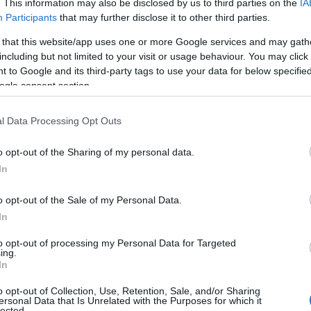
. This information may also be disclosed by us to third parties on the
IA
Participants
that may further disclose it to other third parties.
 that this website/app uses one or more Google services and may gath
including but not limited to your visit or usage behaviour. You may click 
 to Google and its third-party tags to use your data for below specifi
ogle consent section.
l Data Processing Opt Outs
o opt-out of the Sharing of my personal data.
In
o opt-out of the Sale of my Personal Data.
In
to opt-out of processing my Personal Data for Targeted
ing.
In
 τη διαφορά και τα Σαββατοκύριακα. Ο Γιώργος Αυτιάς με
κύριακου ήταν για ένα ακόμα πρωινό εκείνος που επέλεξε
o opt-out of Collection, Use, Retention, Sale, and/or Sharing
ersonal Data that Is Unrelated with the Purposes for which it
ινό χθες Σάββατο 3/9 διατηρώντας τον στην κορυφή με
lected.