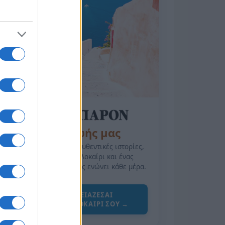
της Ζωής μας
Οι άνθρωποι, οι αυθεντικές ιστορίες,
το ελληνικό καλοκαίρι και ένας
πολιτισμός που μας ενώνει κάθε μέρα.
ΟΣΑ ΧΡΕΙΑΖΕΣΑΙ
ΓΙΑ ΤΟ ΚΑΛΟΚΑΙΡΙ ΣΟΥ →