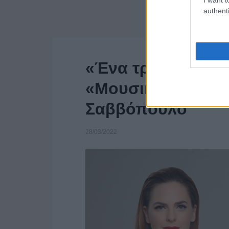
authenti
«Ένα τραγούδι γι
«Μουσικό Κουτί» κ
Σαββόπουλο
28/03/2022