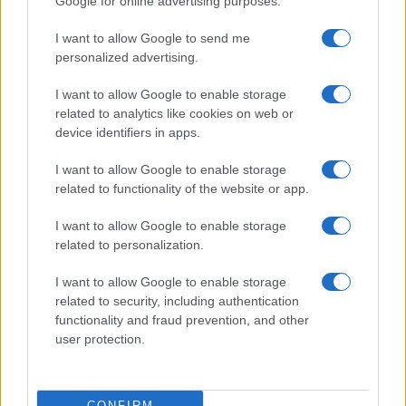
Google for online advertising purposes.
I want to allow Google to send me
personalized advertising.
I want to allow Google to enable storage
related to analytics like cookies on web or
ΔΗΜΟΦΙΛΗ
device identifiers in apps.
I want to allow Google to enable storage
ΑΙΧΜΕΣ: Καλοκαίρι ανατροπών
related to functionality of the website or app.
I want to allow Google to enable storage
Αποχώρησε από την Cosmote TV o Μιχάλης Τσώχος
related to personalization.
Παίρνουν… σειρά 26 σειρές για τη σεζόν 2026 – 2027
I want to allow Google to enable storage
related to security, including authentication
Συζητήσεις για τη λήξη της συνεργασίας
functionality and fraud prevention, and other
user protection.
ΑΧΜΕΣ: Δεύτερες σκέψεις στον ΑΝΤ1...
Ποιοι θα παίρνουν χρήματα και ποιοι θα κόβονται-Ο νέος
CONFIRM