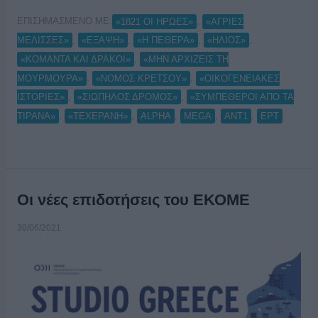
ΕΠΙΣΗΜΑΣΜΕΝΟ ΜΕ:
,
«1821 ΟΙ ΗΡΩΕΣ»
«ΑΓΡΙΕΣ
,
,
,
,
ΜΕΛΙΣΣΕΣ»
«ΕΞΑΨΗ»
«Η ΠΕΘΕΡΑ»
«ΗΛΙΟΣ»
,
«ΚΟΜΑΝΤΑ ΚΑΙ ΔΡΑΚΟΙ»
«ΜΗΝ ΑΡΧΙΖΕΙΣ ΤΗ
,
,
ΜΟΥΡΜΟΥΡΑ»
«ΝΟΜΟΣ ΚΡΕΤΣΟΥ»
«ΟΙΚΟΓΕΝΕΙΑΚΕΣ
,
,
ΙΣΤΟΡΙΕΣ»
«ΣΙΩΠΗΛΟΣ ΔΡΟΜΟΣ»
«ΣΥΜΠΕΘΕΡΟΙ ΑΠΟ ΤΑ
,
,
,
,
,
ΤΙΡΑΝΑ»
«ΤΕΧΕΡΑΝΗ»
ALPHA
MEGA
ΑΝΤ1
ΕΡΤ
Οι νέες επιδοτήσεις του ΕΚΟΜΕ
30/06/2021