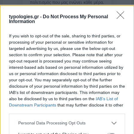
πολιτισμός που μας ενώνει κάθε μέρα.
typologies.gr -
Do Not Process My Personal
ΟΣΑ ΧΡΕΙΑΖΕΣΑΙ
Information
ΓΙΑ ΤΟ ΚΑΛΟΚΑΙΡΙ ΣΟΥ →
If you wish to opt-out of the sale, sharing to third parties, or
processing of your personal or sensitive information for
targeted advertising by us, please use the below opt-out
section to confirm your selection. Please note that after your
ΤΟ ΠΑΡΟΝ ΤΗΣ ΚΥΡΙΑΚΗΣ
opt-out request is processed you may continue seeing
interest-based ads based on personal information utilized by
us or personal information disclosed to third parties prior to
your opt-out. You may separately opt-out of the further
disclosure of your personal information by third parties on the
IAB’s list of downstream participants. This information may
also be disclosed by us to third parties on the
IAB’s List of
Downstream Participants
that may further disclose it to other
third parties.
Please note that this website/app uses one or more Google
Personal Data Processing Opt Outs
services and may gather and store information including but