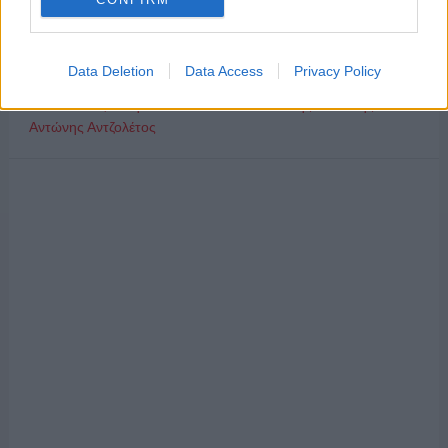
χάρτης των επιδοτήσεων στην TV, μέσω ΕΚΚΟΜΕΔ
Δώδεκα άδειες για περιφερειακούς σταθμούς στην Αττική
Data Deletion
Data Access
Privacy Policy
«Στον εξώστη» του ΣΚΑΪ 100.3 ο Γιάννης Καντέλης και ο
Αντώνης Αντζολέτος