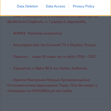
Συζητήσεις για τη λήξη της συνεργασίας
Data Deletion
Data Access
Privacy Policy
ΣΚΑΪ: Ολοκληρώνεται η συνεργασία του Ομίλου με τον
Διευθύνοντα Σύμβουλο, κ. Γρηγόρη Δ. Δημητριάδη,
ΑΙΧΜΕΣ: Καλοκαίρι ανατροπών
Αποχώρησε από την Cosmote TV o Μιχάλης Τσώχος
Παίρνουν… σειρά 26 σειρές για τη σεζόν 2026 – 2027
Ζημιογόνος ο Alpha 98,9 του Ομίλου Audiomax
Ιδρύεται Ηλεκτρονικό Μητρώο Εμπειρογνωμόνων
Οπτικοακουστικού Δημιουργικού Τομέα- Πότε θα ανοίγει η
πλατφόρμα του ΕΚΚΟΜΕΔ για νέα σχέδια