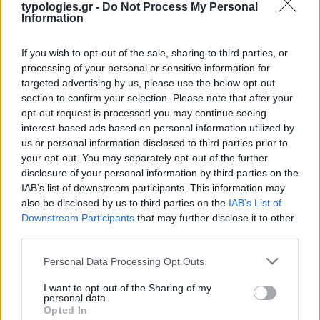
typologies.gr -
Do Not Process My Personal
Information
If you wish to opt-out of the sale, sharing to third parties, or
processing of your personal or sensitive information for
targeted advertising by us, please use the below opt-out
section to confirm your selection. Please note that after your
της Ζωής μας
opt-out request is processed you may continue seeing
interest-based ads based on personal information utilized by
Οι άνθρωποι, οι αυθεντικές ιστορίες,
us or personal information disclosed to third parties prior to
το ελληνικό καλοκαίρι και ένας
your opt-out. You may separately opt-out of the further
πολιτισμός που μας ενώνει κάθε μέρα.
disclosure of your personal information by third parties on the
IAB’s list of downstream participants. This information may
ΟΣΑ ΧΡΕΙΑΖΕΣΑΙ
also be disclosed by us to third parties on the
IAB’s List of
ΓΙΑ ΤΟ ΚΑΛΟΚΑΙΡΙ ΣΟΥ →
Downstream Participants
that may further disclose it to other
third parties.
Please note that this website/app uses one or more Google
Personal Data Processing Opt Outs
services and may gather and store information including but
not limited to your visit or usage behaviour. You may click to
I want to opt-out of the Sharing of my
ΤΟ ΠΑΡΟΝ ΤΗΣ ΚΥΡΙΑΚΗΣ
personal data.
grant or deny consent to Google and its third-party tags to
Opted In
use your data for below specified purposes in below Google