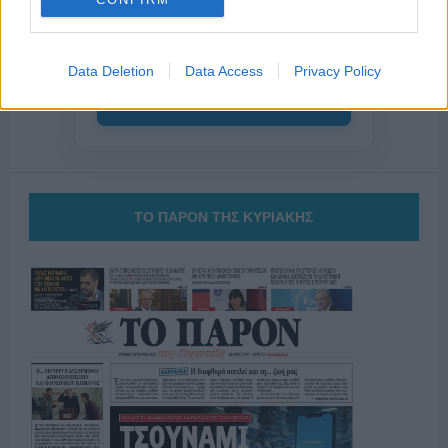
το ελληνικό καλοκαίρι και ένας
πολιτισμός που μας ενώνει κάθε μέρα.
Data Deletion
Data Access
Privacy Policy
ΟΣΑ ΧΡΕΙΑΖΕΣΑΙ
ΓΙΑ ΤΟ ΚΑΛΟΚΑΙΡΙ ΣΟΥ →
ΤΟ ΠΑΡΟΝ ΤΗΣ ΚΥΡΙΑΚΗΣ