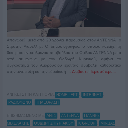
Αποχωρεί μετά από 29 χρόνια παρουσίας στον ΑΝΤΕΝΝΑ ο
Στρατής Λιαρέλλης. Ο δημοσιογράφος, ο οποίος κατείχε τη
θέση του εντεταλμένου συμβούλου του Ομίλου ΑΝΤΕΝΝΑ μετά
από συμφωνία με τον Θοδωρή Κυριακού, αφήνει το
συγκρότημα του Αμαρουσίου έχοντας συμβάλει καθοριστικά
στην ανάπτυξη και την εδραίωσή …
Διαβάστε Περισσότερα...
ΑΝΗΚΕΙ ΣΤΗΝ ΚΑΤΗΓΟΡΙΑ:
,
,
HOME-LEFT
INTERNET
,
ΡΑΔΙΟΦΩΝΟ
ΤΗΛΕΟΡΑΣΗ
ΕΠΙΣΗΜΑΣΜΕΝΟ ΜΕ:
,
,
ΑΝΤ1
ΑΝΤΕΝΝΑ
ΓΙΑΝΝΗΣ
,
,
,
ΜΙΧΕΛΑΚΗΣ
ΘΟΔΩΡΗΣ ΚΥΡΙΑΚΟΥ
Κ GROUP
ΜΙΝΩΑΣ