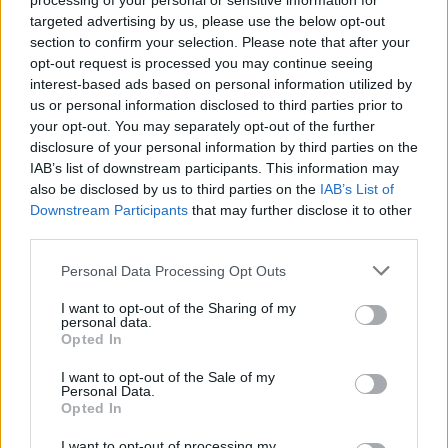
processing of your personal or sensitive information for
targeted advertising by us, please use the below opt-out
section to confirm your selection. Please note that after your
ΟΣΑ ΧΡΕΙΑΖΕΣΑΙ
opt-out request is processed you may continue seeing
ΓΙΑ ΤΟ ΚΑΛΟΚΑΙΡΙ ΣΟΥ →
interest-based ads based on personal information utilized by
us or personal information disclosed to third parties prior to
your opt-out. You may separately opt-out of the further
disclosure of your personal information by third parties on the
IAB’s list of downstream participants. This information may
ΤΟ ΠΑΡΟΝ ΤΗΣ ΚΥΡΙΑΚΗΣ
also be disclosed by us to third parties on the
IAB’s List of
Downstream Participants
that may further disclose it to other
third parties.
Please note that this website/app uses one or more Google
Personal Data Processing Opt Outs
services and may gather and store information including but
not limited to your visit or usage behaviour. You may click to
I want to opt-out of the Sharing of my
personal data.
grant or deny consent to Google and its third-party tags to
Opted In
use your data for below specified purposes in below Google
consent section.
I want to opt-out of the Sale of my
Personal Data.
Opted In
I want to opt-out of processing my