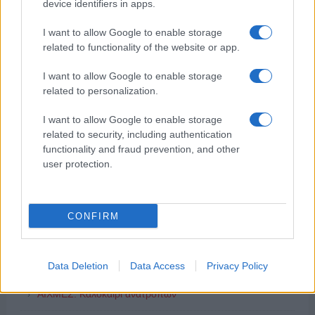
device identifiers in apps.
I want to allow Google to enable storage
related to functionality of the website or app.
I want to allow Google to enable storage
ΔΗΜΟΦΙΛΗ
related to personalization.
I want to allow Google to enable storage
ΑΙΧΜΕΣ: Και άλλες αποχωρήσεις και άλλες συμφωνίες
related to security, including authentication
functionality and fraud prevention, and other
Ξεκινάει η Strawstream με αγώνες SL1 και SL2
user protection.
ΤΟ ΠΑΡΟΝ: Ρυθμιστής ο Αντώνης Σαμαράς – Απειλή για
ΝΔ
CONFIRM
ΣΚΑΪ: Ολοκληρώνεται η συνεργασία του Ομίλου με τον
Διευθύνοντα Σύμβουλο, κ. Γρηγόρη Δ. Δημητριάδη,
Data Deletion
Data Access
Privacy Policy
ΑΙΧΜΕΣ: Καλοκαίρι ανατροπών