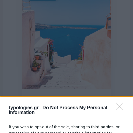
typologies.gr -
Do Not Process My Personal
της Ζωής μας
Information
Οι άνθρωποι, οι αυθεντικές ιστορίες,
το ελληνικό καλοκαίρι και ένας
If you wish to opt-out of the sale, sharing to third parties, or
πολιτισμός που μας ενώνει κάθε μέρα.