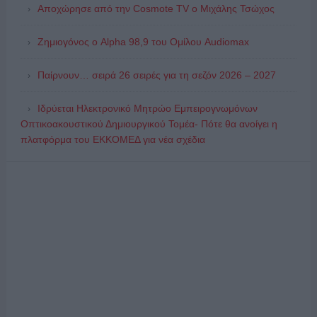
Αποχώρησε από την Cosmote TV o Μιχάλης Τσώχος
Ζημιογόνος ο Alpha 98,9 του Ομίλου Audiomax
Παίρνουν… σειρά 26 σειρές για τη σεζόν 2026 – 2027
Ιδρύεται Ηλεκτρονικό Μητρώο Εμπειρογνωμόνων
Οπτικοακουστικού Δημιουργικού Τομέα- Πότε θα ανοίγει η
πλατφόρμα του ΕΚΚΟΜΕΔ για νέα σχέδια