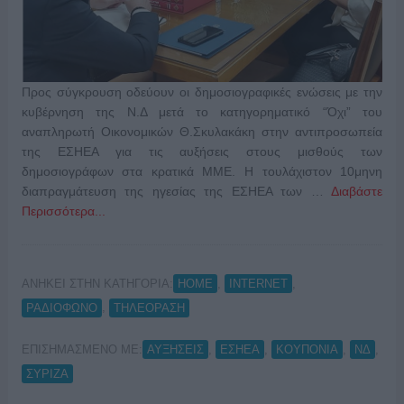
Προς σύγκρουση οδεύουν οι δημοσιογραφικές ενώσεις με την
κυβέρνηση της Ν.Δ μετά το κατηγορηματικό “Όχι” του
αναπληρωτή Οικονομικών Θ.Σκυλακάκη στην αντιπροσωπεία
της ΕΣΗΕΑ για τις αυξήσεις στους μισθούς των
δημοσιογράφων στα κρατικά ΜΜΕ. Η τουλάχιστον 10μηνη
διαπραγμάτευση της ηγεσίας της ΕΣΗΕΑ των …
Διαβάστε
Περισσότερα...
ΑΝΗΚΕΙ ΣΤΗΝ ΚΑΤΗΓΟΡΙΑ:
,
,
HOME
INTERNET
,
ΡΑΔΙΟΦΩΝΟ
ΤΗΛΕΟΡΑΣΗ
ΕΠΙΣΗΜΑΣΜΕΝΟ ΜΕ:
,
,
,
,
ΑΥΞΗΣΕΙΣ
ΕΣΗΕΑ
ΚΟΥΠΟΝΙΑ
ΝΔ
ΣΥΡΙΖΑ