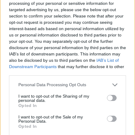
processing of your personal or sensitive information for
targeted advertising by us, please use the below opt-out
ΑΙΧΜΕΣ: Και άλλες αποχωρήσεις και
section to confirm your selection. Please note that after your
άλλες συμφωνίες
opt-out request is processed you may continue seeing
interest-based ads based on personal information utilized by
Το Καλοκαίρι αυτό στα ΜΜΕ θυμίζει αίθουσα αφίξεων και
us or personal information disclosed to third parties prior to
αναχωρήσεων αεροδρομίου. Άλλοι γνωρίζουν τον προορισμό
your opt-out. You may separately opt-out of the further
τους και άλλοι αλλάζουν πορεία, ενώ έχουν ξεκινήσει για
disclosure of your personal information by third parties on the
άλλου καταλήγουν σε άλλο σημείο. Η κινητικότητα είναι
IAB’s list of downstream participants. This information may
συνάρτηση πολλών παραγόντων, ορισμένοι εκ των οποίων
also be disclosed by us to third parties on the
IAB’s List of
δεν είναι ορατοί προς το παρόν. Λέγεται πως ο Ιβάν Σαββίδης
Downstream Participants
that may further disclose it to other
τα βρήκε με την κυβέρνηση, […]
third parties.
Please note that this website/app uses one or more Google
Personal Data Processing Opt Outs
services and may gather and store information including but
not limited to your visit or usage behaviour. You may click to
I want to opt-out of the Sharing of my
personal data.
grant or deny consent to Google and its third-party tags to
Opted In
use your data for below specified purposes in below Google
consent section.
I want to opt-out of the Sale of my
Personal Data.
Opted In