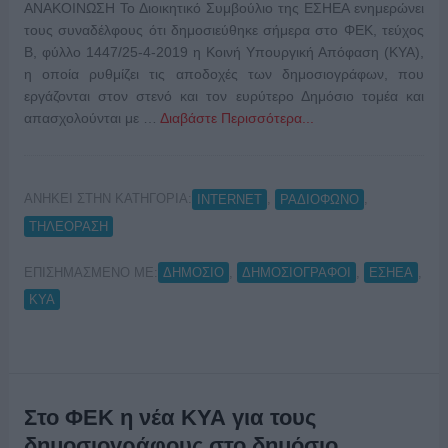
ΑΝΑΚΟΙΝΩΣΗ Το Διοικητικό Συμβούλιο της ΕΣΗΕΑ ενημερώνει
τους συναδέλφους ότι δημοσιεύθηκε σήμερα στο ΦΕΚ, τεύχος
Β, φύλλο 1447/25-4-2019 η Κοινή Υπουργική Απόφαση (ΚΥΑ),
η οποία ρυθμίζει τις αποδοχές των δημοσιογράφων, που
εργάζονται στον στενό και τον ευρύτερο Δημόσιο τομέα και
απασχολούνται με …
Διαβάστε Περισσότερα...
ΑΝΗΚΕΙ ΣΤΗΝ ΚΑΤΗΓΟΡΙΑ:
,
,
INTERNET
ΡΑΔΙΟΦΩΝΟ
ΤΗΛΕΟΡΑΣΗ
ΕΠΙΣΗΜΑΣΜΕΝΟ ΜΕ:
,
,
,
ΔΗΜΟΣΙΟ
ΔΗΜΟΣΙΟΓΡΑΦΟΙ
ΕΣΗΕΑ
ΚΥΑ
Στο ΦΕΚ η νέα ΚΥΑ για τους
δημοσιογράφους στο δημόσιο