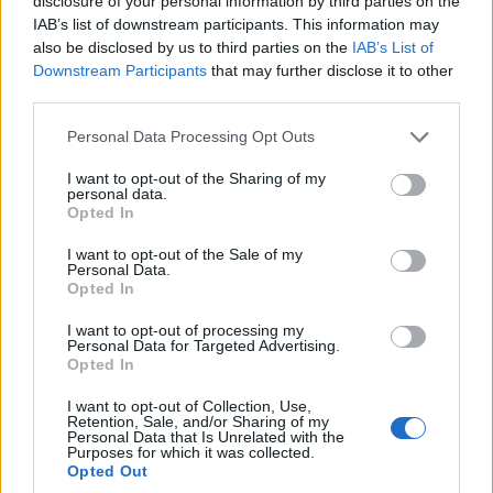
disclosure of your personal information by third parties on the
IAB’s list of downstream participants. This information may
also be disclosed by us to third parties on the
IAB’s List of
Downstream Participants
that may further disclose it to other
third parties.
Please note that this website/app uses one or more Google
Personal Data Processing Opt Outs
services and may gather and store information including but
not limited to your visit or usage behaviour. You may click to
I want to opt-out of the Sharing of my
personal data.
Δημοσιεύτηκε στο ΦΕΚ η Κοινή Υπουργική Απόφαση, η οποία
grant or deny consent to Google and its third-party tags to
Opted In
καθορίζει "τον τρόπο καταβολής της χρηματικής διαφοράς που
use your data for below specified purposes in below Google
προκύπτει, κατά περίπτωση, προς ή από τους εργαζομένους
consent section.
I want to opt-out of the Sale of my
που πληρούν τις νόμιμες προϋποθέσεις, μετά τον συμψηφισμό
Personal Data.
Opted In
που θα διενεργηθεί βάσει της 920/24-4-2017 (Β’ 1387) κοινής
υπουργικής …
Διαβάστε Περισσότερα...
I want to opt-out of processing my
Personal Data for Targeted Advertising.
Opted In
ΑΝΗΚΕΙ ΣΤΗΝ ΚΑΤΗΓΟΡΙΑ:
,
,
HOME-LEFT
INTERNET
I want to opt-out of Collection, Use,
Retention, Sale, and/or Sharing of my
,
ΡΑΔΙΟΦΩΝΟ
ΤΗΛΕΟΡΑΣΗ
Personal Data that Is Unrelated with the
Purposes for which it was collected.
Opted Out
ΕΠΙΣΗΜΑΣΜΕΝΟ ΜΕ:
,
,
,
ΕΡΤ
ΚΥΑ
ΛΟΥΚΕΤΟ