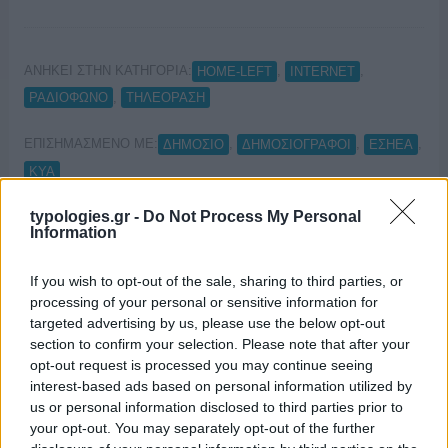
ΑΝΗΚΕΙ ΣΤΗΝ ΚΑΤΗΓΟΡΙΑ:
,
,
HOME-LEFT
INTERNET
,
ΡΑΔΙΟΦΩΝΟ
ΤΗΛΕΟΡΑΣΗ
ΕΠΙΣΗΜΑΣΜΕΝΟ ΜΕ:
,
,
,
ΔΗΜΟΣΙΟ
ΔΗΜΟΣΙΟΓΡΑΦΟΙ
ΕΣΗΕΑ
ΚΥΑ
typologies.gr -
Do Not Process My Personal
Information
If you wish to opt-out of the sale, sharing to third parties, or
Η ΚΥΑ του συμψηφισμού μισθών-
processing of your personal or sensitive information for
αποζημιώσεων στην ΕΡΤ
targeted advertising by us, please use the below opt-out
section to confirm your selection. Please note that after your
15/03/2019
opt-out request is processed you may continue seeing
interest-based ads based on personal information utilized by
us or personal information disclosed to third parties prior to
your opt-out. You may separately opt-out of the further