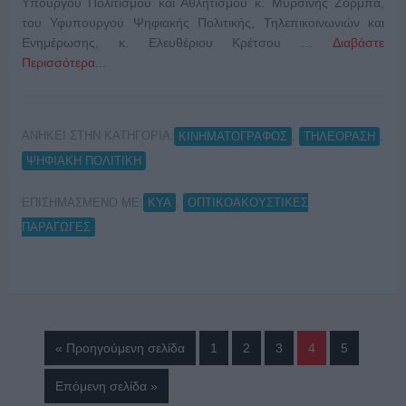
Υπουργού Πολιτισμού και Αθλητισμού κ. Μυρσίνης Ζορμπά,
του Υφυπουργού Ψηφιακής Πολιτικής, Τηλεπικοινωνιών και
Ενημέρωσης, κ. Ελευθέριου Κρέτσου …
Διαβάστε
Περισσότερα...
ΑΝΗΚΕΙ ΣΤΗΝ ΚΑΤΗΓΟΡΙΑ:
,
,
ΚΙΝΗΜΑΤΟΓΡΑΦΟΣ
ΤΗΛΕΟΡΑΣΗ
ΨΗΦΙΑΚΗ ΠΟΛΙΤΙΚΗ
ΕΠΙΣΗΜΑΣΜΕΝΟ ΜΕ:
,
ΚΥΑ
ΟΠΤΙΚΟΑΚΟΥΣΤΙΚΕΣ
ΠΑΡΑΓΩΓΕΣ
« Προηγούμενη σελίδα
1
2
3
4
5
Επόμενη σελίδα »