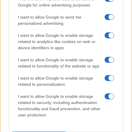
Με κανάλια από τη Nova και την Magenta TV ξεκινάει η
Google for online advertising purposes.
Strawstream με αγώνες SL1 και SL2
I want to allow Google to send me
personalized advertising.
Ισχυρή η παρέμβαση του Kontra
I want to allow Google to enable storage
Πώς ξεκίνησε η Strawstream
related to analytics like cookies on web or
device identifiers in apps.
Τάσεις στα social media: Πυρκαγιές, νεκροί πυροσβέστες
και ακίνητα πολιτικών- Ξ εβδομάδα που έκαψε την
I want to allow Google to enable storage
εμπιστοσύνη
related to functionality of the website or app.
I want to allow Google to enable storage
ΤΟ ΠΑΡΟΝ: Ρυθμιστής ο Αντώνης Σαμαράς – Απειλή για
related to personalization.
ΝΔ
I want to allow Google to enable storage
ΣΚΑΪ: Ολοκληρώνεται η συνεργασία του Ομίλου με τον
related to security, including authentication
Διευθύνοντα Σύμβουλο, κ. Γρηγόρη Δ. Δημητριάδη,
functionality and fraud prevention, and other
user protection.