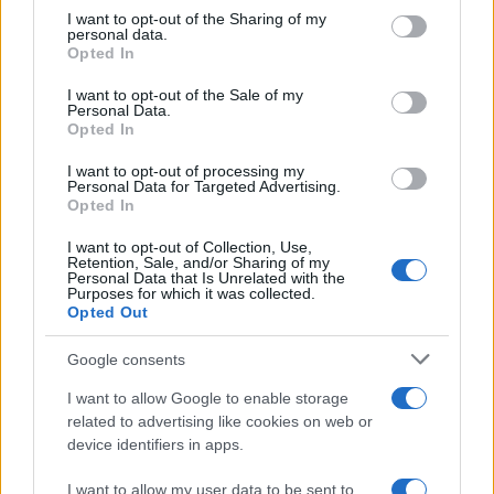
not limited to your visit or usage behaviour. You may click to
I want to opt-out of the Sharing of my
personal data.
grant or deny consent to Google and its third-party tags to
Opted In
use your data for below specified purposes in below Google
consent section.
I want to opt-out of the Sale of my
Personal Data.
Opted In
I want to opt-out of processing my
Personal Data for Targeted Advertising.
Opted In
I want to opt-out of Collection, Use,
Retention, Sale, and/or Sharing of my
Personal Data that Is Unrelated with the
Purposes for which it was collected.
Opted Out
ΔΗΜΟΦΙΛΗ
Google consents
I want to allow Google to enable storage
Ξεκινάει η Strawstream με αγώνες SL1 και SL2
related to advertising like cookies on web or
device identifiers in apps.
ΑΙΧΜΕΣ: Και άλλες αποχωρήσεις και άλλες συμφωνίες
I want to allow my user data to be sent to