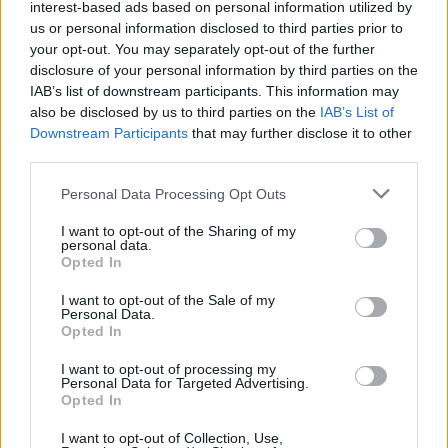
interest-based ads based on personal information utilized by
us or personal information disclosed to third parties prior to
ΟΣΑ ΧΡΕΙΑΖΕΣΑΙ
your opt-out. You may separately opt-out of the further
ΓΙΑ ΤΟ ΚΑΛΟΚΑΙΡΙ ΣΟΥ →
disclosure of your personal information by third parties on the
IAB’s list of downstream participants. This information may
also be disclosed by us to third parties on the
IAB’s List of
Downstream Participants
that may further disclose it to other
third parties.
ΤΟ ΠΑΡΟΝ ΤΗΣ ΚΥΡΙΑΚΗΣ
Please note that this website/app uses one or more Google
Personal Data Processing Opt Outs
services and may gather and store information including but
not limited to your visit or usage behaviour. You may click to
I want to opt-out of the Sharing of my
personal data.
grant or deny consent to Google and its third-party tags to
Opted In
use your data for below specified purposes in below Google
consent section.
I want to opt-out of the Sale of my
Personal Data.
Opted In
I want to opt-out of processing my
Personal Data for Targeted Advertising.
Opted In
I want to opt-out of Collection, Use,