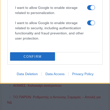
I want to allow Google to enable storage
related to personalization.
I want to allow Google to enable storage
related to security, including authentication
ΔΗΜΟΦΙΛΗ
functionality and fraud prevention, and other
user protection.
ΑΙΧΜΕΣ: Και άλλες αποχωρήσεις και άλλες συμφωνίες
CONFIRM
Συζητήσεις για τη λήξη της συνεργασίας
ΣΚΑΪ: Ολοκληρώνεται η συνεργασία του Ομίλου με τον
Data Deletion
Data Access
Privacy Policy
Διευθύνοντα Σύμβουλο, κ. Γρηγόρη Δ. Δημητριάδη,
ΑΙΧΜΕΣ: Καλοκαίρι ανατροπών
ΤΟ ΠΑΡΟΝ: Ρυθμιστής ο Αντώνης Σαμαράς – Απειλή για
ΝΔ