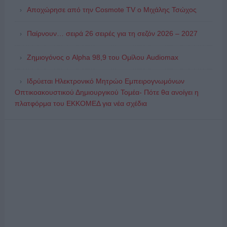
Αποχώρησε από την Cosmote TV o Μιχάλης Τσώχος
Παίρνουν… σειρά 26 σειρές για τη σεζόν 2026 – 2027
Ζημιογόνος ο Alpha 98,9 του Ομίλου Audiomax
Ιδρύεται Ηλεκτρονικό Μητρώο Εμπειρογνωμόνων
Οπτικοακουστικού Δημιουργικού Τομέα- Πότε θα ανοίγει η
πλατφόρμα του ΕΚΚΟΜΕΔ για νέα σχέδια