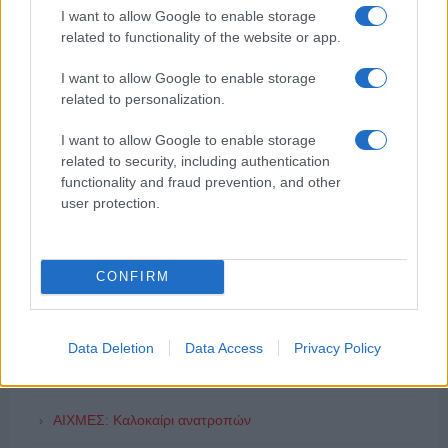
I want to allow Google to enable storage
related to functionality of the website or app.
I want to allow Google to enable storage
related to personalization.
I want to allow Google to enable storage
related to security, including authentication
functionality and fraud prevention, and other
ΔΗΜΟΦΙΛΗ
user protection.
ΑΙΧΜΕΣ: Και άλλες αποχωρήσεις και άλλες συμφωνίες
CONFIRM
Συζητήσεις για τη λήξη της συνεργασίας
Data Deletion
Data Access
Privacy Policy
ΣΚΑΪ: Ολοκληρώνεται η συνεργασία του Ομίλου με τον
Διευθύνοντα Σύμβουλο, κ. Γρηγόρη Δ. Δημητριάδη,
ΑΙΧΜΕΣ: Καλοκαίρι ανατροπών