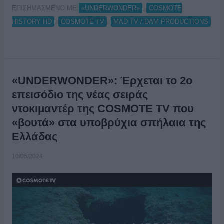
ΕΠΙΣΗΜΑΣΜΕΝΟ ΜΕ:
,
«UNDERWONDER»
COSMOTE
,
,
HISTORY HD
COSMOTE TV
MAD TV / DAM PRODUCTIONS
«UNDERWONDER»: Έρχεται το 2ο
επεισόδιο της νέας σειράς
ντοκιμαντέρ της COSMOTE TV που
«βουτά» στα υποβρύχια σπήλαια της
Ελλάδας
10/05/2024