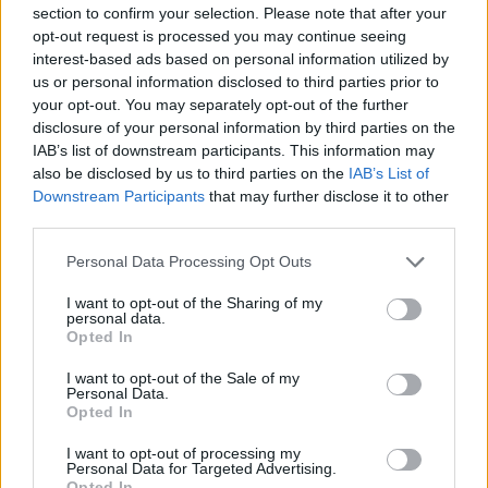
section to confirm your selection. Please note that after your
Οι άνθρωποι, οι αυθεντικές ιστορίες,
opt-out request is processed you may continue seeing
το ελληνικό καλοκαίρι και ένας
interest-based ads based on personal information utilized by
πολιτισμός που μας ενώνει κάθε μέρα.
us or personal information disclosed to third parties prior to
your opt-out. You may separately opt-out of the further
disclosure of your personal information by third parties on the
ΟΣΑ ΧΡΕΙΑΖΕΣΑΙ
ΓΙΑ ΤΟ ΚΑΛΟΚΑΙΡΙ ΣΟΥ →
IAB’s list of downstream participants. This information may
also be disclosed by us to third parties on the
IAB’s List of
Downstream Participants
that may further disclose it to other
third parties.
Please note that this website/app uses one or more Google
Personal Data Processing Opt Outs
ΤΟ ΠΑΡΟΝ ΤΗΣ ΚΥΡΙΑΚΗΣ
services and may gather and store information including but
not limited to your visit or usage behaviour. You may click to
I want to opt-out of the Sharing of my
personal data.
grant or deny consent to Google and its third-party tags to
Opted In
use your data for below specified purposes in below Google
consent section.
I want to opt-out of the Sale of my
Personal Data.
Opted In
I want to opt-out of processing my
Personal Data for Targeted Advertising.
Opted In