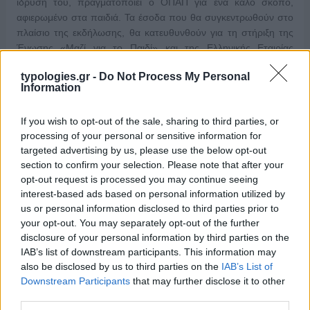
ίδρυσή του, πραγματοποιεί ο ΟΠΑΠ για ένα καλό σκοπό,
αφιερωμένο στα παιδιά. Τα έσοδα που θα συγκεντρωθούν στο
πλαίσιο της εκδήλωσης, θα κατευθυνθούν για τη στήριξη της
Ένωσης «Μαζί για το Παιδί» και της Ελληνικής Εταιρίας
Προστασίας και …
Διαβάστε Περισσότερα...
typologies.gr -
Do Not Process My Personal
Information
ΑΝΗΚΕΙ ΣΤΗΝ ΚΑΤΗΓΟΡΙΑ:
ΑΝΑΚΟΙΝΩΣΕΙΣ
If you wish to opt-out of the sale, sharing to third parties, or
processing of your personal or sensitive information for
targeted advertising by us, please use the below opt-out
ΕΠΙΣΗΜΑΣΜΕΝΟ ΜΕ:
,
«ΜΑΖΙ ΓΙΑ ΤΟ ΠΑΙΔΙ»
60 ΧΡΟΝΙΑ
section to confirm your selection. Please note that after your
,
ΟΠΑΠ
ΟΠΑΠ
opt-out request is processed you may continue seeing
interest-based ads based on personal information utilized by
us or personal information disclosed to third parties prior to
your opt-out. You may separately opt-out of the further
disclosure of your personal information by third parties on the
IAB’s list of downstream participants. This information may
also be disclosed by us to third parties on the
IAB’s List of
Downstream Participants
that may further disclose it to other
third parties.