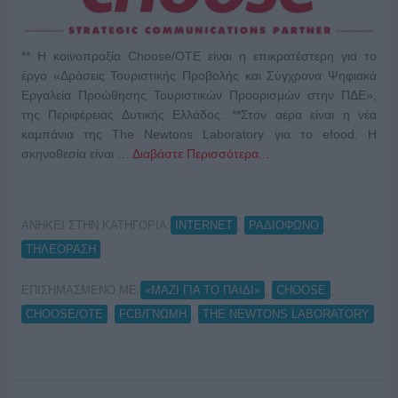
** Η κοινοπραξία Choose/ΟΤΕ είναι η επικρατέστερη για το
έργο «Δράσεις Τουριστικής Προβολής και Σύγχρονα Ψηφιακά
Εργαλεία Προώθησης Τουριστικών Προορισμών στην ΠΔΕ»,
της Περιφέρειας Δυτικής Ελλάδος. **Στον αέρα είναι η νέα
καμπάνια της The Newtons Laboratory για το efood. H
σκηνοθεσία είναι …
Διαβάστε Περισσότερα...
ΑΝΗΚΕΙ ΣΤΗΝ ΚΑΤΗΓΟΡΙΑ:
,
,
INTERNET
ΡΑΔΙΟΦΩΝΟ
ΤΗΛΕΟΡΑΣΗ
ΕΠΙΣΗΜΑΣΜΕΝΟ ΜΕ:
,
,
«ΜΑΖΙ ΓΙΑ ΤΟ ΠΑΙΔΙ»
CHOOSE
,
,
CHOOSE/ΟΤΕ
FCB/ΓΝΩΜΗ
THE ΝEWTONS LABORATORY