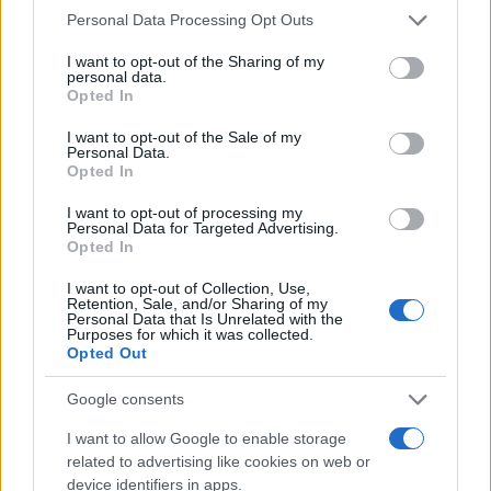
Please note that this website/app uses one or more Google
Personal Data Processing Opt Outs
services and may gather and store information including but
not limited to your visit or usage behaviour. You may click to
I want to opt-out of the Sharing of my
personal data.
grant or deny consent to Google and its third-party tags to
Opted In
use your data for below specified purposes in below Google
consent section.
I want to opt-out of the Sale of my
Personal Data.
Opted In
I want to opt-out of processing my
Personal Data for Targeted Advertising.
Opted In
I want to opt-out of Collection, Use,
ΑΙΧΜΕΣ
Retention, Sale, and/or Sharing of my
Personal Data that Is Unrelated with the
Purposes for which it was collected.
ΑΙΧΜΕΣ: Και άλλες αποχωρήσεις και
Opted Out
άλλες συμφωνίες
Google consents
Το Καλοκαίρι αυτό στα ΜΜΕ θυμίζει αίθουσα αφίξεων και
I want to allow Google to enable storage
αναχωρήσεων αεροδρομίου. Άλλοι γνωρίζουν τον προορισμό
related to advertising like cookies on web or
τους και άλλοι αλλάζουν πορεία, ενώ έχουν ξεκινήσει για
device identifiers in apps.