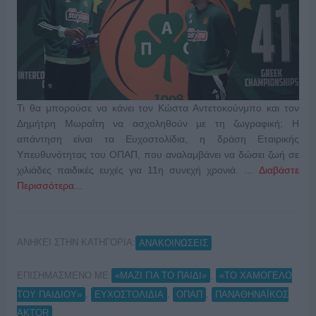
Τι θα μπορούσε να κάνει τον Κώστα Αντετοκούνμπο και τον
Δημήτρη Μωραΐτη να ασχοληθούν με τη ζωγραφική; Η
απάντηση είναι τα Ευχοστολίδια, η δράση Εταιρικής
Υπευθυνότητας του ΟΠΑΠ, που αναλαμβάνει να δώσει ζωή σε
χιλιάδες παιδικές ευχές για 11η συνεχή χρονιά. …
Διαβάστε
Περισσότερα...
ΑΝΗΚΕΙ ΣΤΗΝ ΚΑΤΗΓΟΡΙΑ:
ΑΝΑΚΟΙΝΩΣΕΙΣ
ΕΠΙΣΗΜΑΣΜΕΝΟ ΜΕ:
,
«ΜΑΖΙ ΓΙΑ ΤΟ ΠΑΙΔΙ»
«ΤΟ ΧΑΜΟΓΕΛΟ
,
,
,
ΤΟΥ ΠΑΙΔΙΟΥ»
ΕΥΧΟΣΤΟΛΙΔΙΑ
ΟΠΑΠ
ΠΑΝΑΘΗΝΑΪΚΟΣ
AKTOR