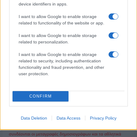
device identifiers in apps.
ΔΗΜΟΦΙΛΗ
I want to allow Google to enable storage
related to functionality of the website or app.
ΑΧΜΕΣ: Δεύτερες σκέψεις στον ΑΝΤ1...
I want to allow Google to enable storage
related to personalization.
Ποιοι θα παίρνουν χρήματα και ποιοι θα κόβονται-Ο νέος
I want to allow Google to enable storage
χάρτης των επιδοτήσεων στην TV, μέσω ΕΚΚΟΜΕΔ
related to security, including authentication
functionality and fraud prevention, and other
ΑΙΧΜΕΣ: Καλοκαίρι ανατροπών
user protection.
Αποχώρησε από την Cosmote TV o Μιχάλης Τσώχος
CONFIRM
Παίρνουν… σειρά 26 σειρές για τη σεζόν 2026 – 2027
Δώδεκα άδειες για περιφερειακούς σταθμούς στην Αττική
Data Deletion
Data Access
Privacy Policy
«Πόλεμος» για το μέλλον της TV στην Ελλάδα-Πώς
συνδέονται οι μεταγραφές δημοσιογράφων και τα αθλητικά