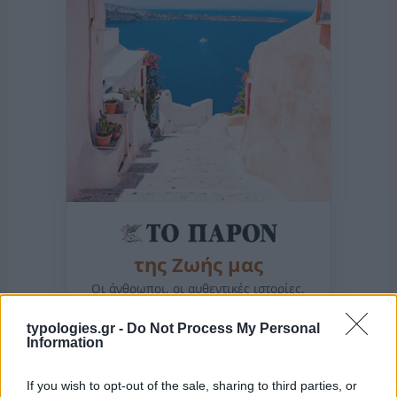
της Ζωής μας
Οι άνθρωποι, οι αυθεντικές ιστορίες,
το ελληνικό καλοκαίρι και ένας
πολιτισμός που μας ενώνει κάθε μέρα.
typologies.gr -
Do Not Process My Personal
Information
ΟΣΑ ΧΡΕΙΑΖΕΣΑΙ
If you wish to opt-out of the sale, sharing to third parties, or
ΓΙΑ ΤΟ ΚΑΛΟΚΑΙΡΙ ΣΟΥ →