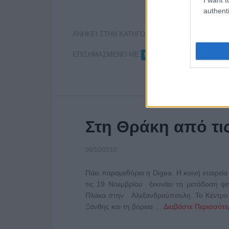
authenti
ΑΝΗΚΕΙ ΣΤΗΝ ΚΑΤΗΓΟΡΙΑ:
UNCATEGORIZED
ΕΠΙΣΗΜΑΣΜΕΝΟ ΜΕ:
,
MPEG-4
ΕΡΤ
Στη Θράκη από τι
06/10/2010
Πάει παραμεθόριο η Digea. Η κοινή εταιρε
τις 19 Νοεμβρίου ξεκινάει τη μετάδοση 
Πλάκα στην Αλεξανδρούπουλη. Το Κέντρο 
Ξάνθης και τη βόρεια …
Διαβάστε Περισσότερ