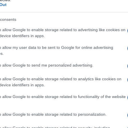
πολης. Οι περιοχές ψηφιακής κάλυψης θα είναι το νότιο
Out
τε Περισσότερα...
consents
ΟΡΑΣΗ
o allow Google to enable storage related to advertising like cookies on
evice identifiers in apps.
,
,
-4
ΕΡΤ
ΘΡΑΚΗ
o allow my user data to be sent to Google for online advertising
s.
to allow Google to send me personalized advertising.
o allow Google to enable storage related to analytics like cookies on
evice identifiers in apps.
o allow Google to enable storage related to functionality of the website
ης ΕΡΤ κατά τη συνεδρίαση της Τρίτης 19 Οκτωβρίου πριν
διάταξης και με αφορμή σειρά σχολίων που αφορούν σε
o allow Google to enable storage related to personalization.
άμματος, εξέφρασε την αμέριστη εμπιστοσύνη του στα
ρα...
o allow Google to enable storage related to security, including