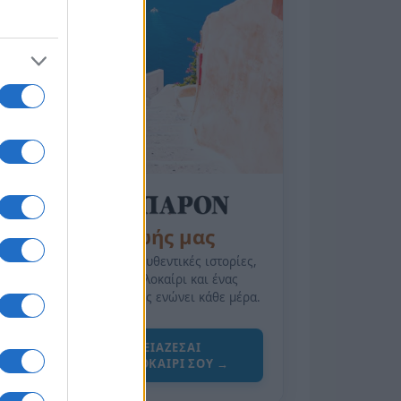
της Ζωής μας
Οι άνθρωποι, οι αυθεντικές ιστορίες,
το ελληνικό καλοκαίρι και ένας
πολιτισμός που μας ενώνει κάθε μέρα.
ΟΣΑ ΧΡΕΙΑΖΕΣΑΙ
ΓΙΑ ΤΟ ΚΑΛΟΚΑΙΡΙ ΣΟΥ →