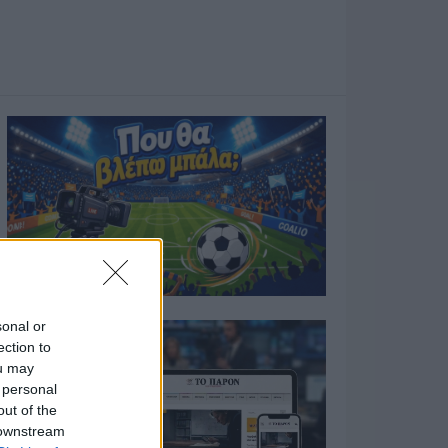
sonal or
ection to
ou may
 personal
out of the
 downstream