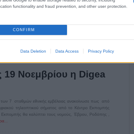
cation functionality and fraud prevention, and other user protection.
CONFIRM
Data Deletion
Data Access
Privacy Policy
ς 19 Νοεμβρίου η Digea
ία των 7 σταθμών εθνικής εμβέλειας ανακοίνωσε πως από
ψηφιακού τηλεοπτικού σήματος από το Κέντρο Εκπομπής
Εκπομπής θα καλύπτει τους νομούς, Έβρου, Ροδόπης ,
α...