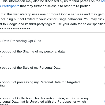
. This information may also be disclosed by us to third parties on the
IA
Participants
that may further disclose it to other third parties.
 that this website/app uses one or more Google services and may gath
including but not limited to your visit or usage behaviour. You may click 
 to Google and its third-party tags to use your data for below specifi
ogle consent section.
l Data Processing Opt Outs
o opt-out of the Sharing of my personal data.
In
 με MPEG-4 η DIGEA
o opt-out of the Sale of my Personal Data.
In
to opt-out of processing my Personal Data for Targeted
ing.
In
Νοεμβρίου 2010 ξεκινά η ψηφιακή εκπομπή των δύο
o opt-out of Collection, Use, Retention, Sale, and/or Sharing
οχή της ανατολικής Θράκης από το Κέντρο Εκπομπής
ersonal Data that Is Unrelated with the Purposes for which it
lected.