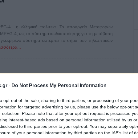
EG-4 η ελληνική πολιτεία. Το υπουργείο Μεταφορών
το MPEG-4, ως το σύστημα κωδικοποίησης για τη μετάβαση
υγκεκριμένο σύστημα εκπέμπει το σήμα των τηλεοπτικών
ισσότερα...
,
-4
ΕΡΤ
.gr -
Do Not Process My Personal Information
to opt-out of the sale, sharing to third parties, or processing of your per
formation for targeted advertising by us, please use the below opt-out s
r selection. Please note that after your opt-out request is processed y
eing interest-based ads based on personal information utilized by us or
disclosed to third parties prior to your opt-out. You may separately opt-
losure of your personal information by third parties on the IAB’s list of