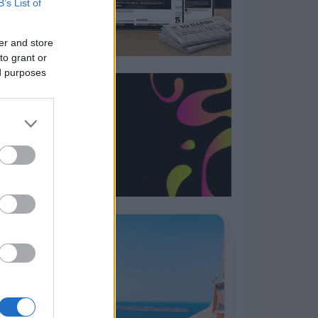
B’s List of
er and store
to grant or
ed purposes
Η ΣΤΗΛΗ ΜΑΣ