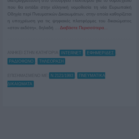
διαπραγμάτευση στο υπουργείο Πολιτισμού για το νομοσχέδιο
που θα εντάξει στην ελληνική νομοθεσία τη νέα Ευρωπαϊκή
Οδηγία περί Πνευματικών Δικαιωμάτων, στην οποία καθορίζεται
η υποχρέωση για τις ψηφιακές πλατφόρμες του δικαιώματος
«στον εκδότη», δηλαδή …
Διαβάστε Περισσότερα...
ΑΝΗΚΕΙ ΣΤΗΝ ΚΑΤΗΓΟΡΙΑ:
,
,
INTERNET
ΕΦΗΜΕΡΙΔΕΣ
,
ΡΑΔΙΟΦΩΝΟ
ΤΗΛΕΟΡΑΣΗ
ΕΠΙΣΗΜΑΣΜΕΝΟ ΜΕ:
,
Ν.2121/1993
ΠΝΕΥΜΑΤΙΚΑ
ΔΙΚΑΙΩΜΑΤΑ