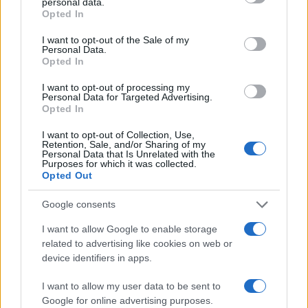
personal data.
grant or deny consent to Google and its third-party tags to
Opted In
use your data for below specified purposes in below Google
consent section.
I want to opt-out of the Sale of my
Personal Data.
Opted In
I want to opt-out of processing my
Personal Data for Targeted Advertising.
Opted In
της Ζωής μας
I want to opt-out of Collection, Use,
Οι άνθρωποι, οι αυθεντικές ιστορίες,
Retention, Sale, and/or Sharing of my
Personal Data that Is Unrelated with the
το ελληνικό καλοκαίρι και ένας
Purposes for which it was collected.
πολιτισμός που μας ενώνει κάθε μέρα.
Opted Out
Google consents
ΟΣΑ ΧΡΕΙΑΖΕΣΑΙ
ΓΙΑ ΤΟ ΚΑΛΟΚΑΙΡΙ ΣΟΥ →
I want to allow Google to enable storage
related to advertising like cookies on web or
device identifiers in apps.
I want to allow my user data to be sent to
ΤΟ ΠΑΡΟΝ ΤΗΣ ΚΥΡΙΑΚΗΣ
Google for online advertising purposes.