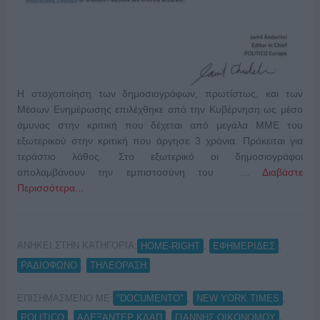
Η στοχοποίηση των δημοσιογράφων, πρωτίστως, και των
Μέσων Ενημέρωσης επιλέχθηκε από την Κυβέρνηση ως μέσο
άμυνας στην κριτική που δέχεται από μεγάλα ΜΜΕ του
εξωτερικού στην κριτική που άργησε 3 χρόνια. Πρόκειται για
τεράστιο λάθος. Στο εξωτερικό οι δημοσιογράφοι
απολαμβάνουν την εμπιστοσύνη του …
Διαβάστε
Περισσότερα...
ΑΝΗΚΕΙ ΣΤΗΝ ΚΑΤΗΓΟΡΙΑ:
,
,
HOME-RIGHT
ΕΦΗΜΕΡΙΔΕΣ
,
ΡΑΔΙΟΦΩΝΟ
ΤΗΛΕΟΡΑΣΗ
ΕΠΙΣΗΜΑΣΜΕΝΟ ΜΕ:
,
,
"DOCUMENTO"
NEW YORK TIMES
,
,
,
POLITICO
ΑΛΕΞΑΝΤΕΡ ΚΛΑΠ
ΓΙΑΝΝΗΣ ΟΙΚΟΝΟΜΟΥ