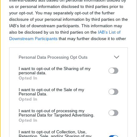
interest-based ads based on personal information utilized by
us or personal information disclosed to third parties prior to
your opt-out. You may separately opt-out of the further
disclosure of your personal information by third parties on the
IAB’s list of downstream participants. This information may
also be disclosed by us to third parties on the
IAB’s List of
Downstream Participants
that may further disclose it to other
third parties.
Please note that this website/app uses one or more Google
Personal Data Processing Opt Outs
services and may gather and store information including but
not limited to your visit or usage behaviour. You may click to
I want to opt-out of the Sharing of my
personal data.
grant or deny consent to Google and its third-party tags to
Opted In
use your data for below specified purposes in below Google
consent section.
I want to opt-out of the Sale of my
Personal Data.
Opted In
I want to opt-out of processing my
Personal Data for Targeted Advertising.
Opted In
Η ΣΤΗΛΗ ΜΑΣ
I want to opt-out of Collection, Use,
Retention, Sale, and/or Sharing of my