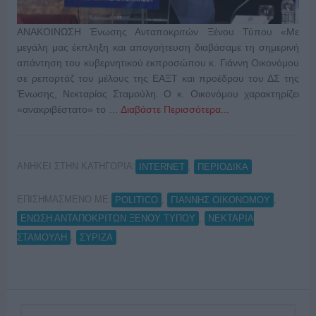
ΑΝΑΚΟΙΝΩΣΗ Ένωσης Ανταποκριτών Ξένου Τύπου «Με
μεγάλη μας έκπληξη και απογοήτευση διαβάσαμε τη σημερινή
απάντηση του κυβερνητικού εκπροσώπου κ. Γιάννη Οικονόμου
σε ρεπορτάζ του μέλους της ΕΑΞΤ και προέδρου του ΔΣ της
Ένωσης, Νεκταρίας Σταμούλη. Ο κ. Οικονόμου χαρακτηρίζει
«ανακριβέστατο» το …
Διαβάστε Περισσότερα...
ΑΝΗΚΕΙ ΣΤΗΝ ΚΑΤΗΓΟΡΙΑ:
,
INTERNET
ΠΕΡΙΟΔΙΚΑ
ΕΠΙΣΗΜΑΣΜΕΝΟ ΜΕ:
,
,
POLITICO
ΓΙΑΝΝΗΣ ΟΙΚΟΝΟΜΟΥ
,
ΕΝΩΣΗ ΑΝΤΑΠΟΚΡΙΤΩΝ ΞΕΝΟΥ ΤΥΠΟΥ
ΝΕΚΤΑΡΙΑ
,
ΣΤΑΜΟΥΛΗ
ΣΥΡΙΖΑ