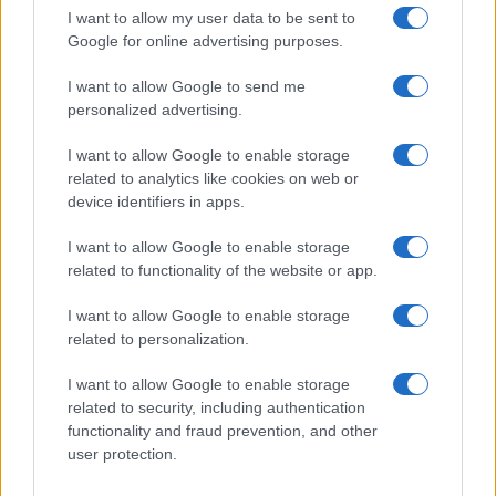
I want to allow my user data to be sent to
Google for online advertising purposes.
I want to allow Google to send me
personalized advertising.
I want to allow Google to enable storage
related to analytics like cookies on web or
device identifiers in apps.
ΔΗΜΟΦΙΛΗ
I want to allow Google to enable storage
related to functionality of the website or app.
ΑΙΧΜΕΣ: Καλοκαίρι ανατροπών
I want to allow Google to enable storage
related to personalization.
Αποχώρησε από την Cosmote TV o Μιχάλης Τσώχος
I want to allow Google to enable storage
related to security, including authentication
Παίρνουν… σειρά 26 σειρές για τη σεζόν 2026 – 2027
functionality and fraud prevention, and other
user protection.
Συζητήσεις για τη λήξη της συνεργασίας