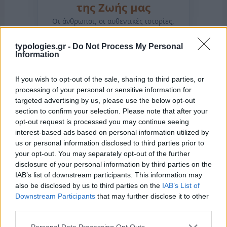
της Ζωής μας
Οι άνθρωποι, οι αυθεντικές ιστορίες,
το ελληνικό καλοκαίρι και ένας
πολιτισμός που μας ενώνει κάθε μέρα.
typologies.gr -
Do Not Process My Personal
Information
ΟΣΑ ΧΡΕΙΑΖΕΣΑΙ
ΓΙΑ ΤΟ ΚΑΛΟΚΑΙΡΙ ΣΟΥ →
If you wish to opt-out of the sale, sharing to third parties, or
processing of your personal or sensitive information for
targeted advertising by us, please use the below opt-out
section to confirm your selection. Please note that after your
opt-out request is processed you may continue seeing
interest-based ads based on personal information utilized by
ΤΟ ΠΑΡΟΝ ΤΗΣ ΚΥΡΙΑΚΗΣ
us or personal information disclosed to third parties prior to
your opt-out. You may separately opt-out of the further
disclosure of your personal information by third parties on the
IAB’s list of downstream participants. This information may
also be disclosed by us to third parties on the
IAB’s List of
Downstream Participants
that may further disclose it to other
third parties.
Please note that this website/app uses one or more Google
Personal Data Processing Opt Outs