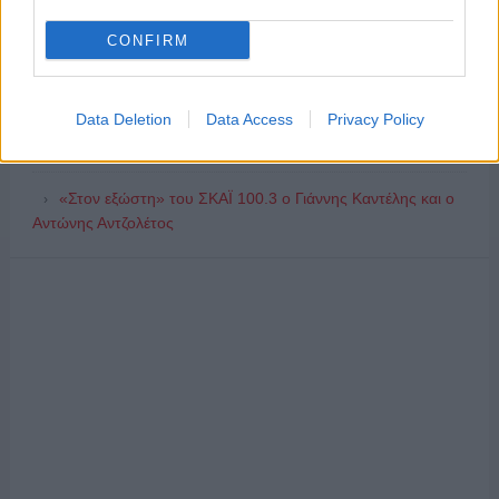
ΑΧΜΕΣ: Δεύτερες σκέψεις στον ΑΝΤ1...
CONFIRM
Ποιοι θα παίρνουν χρήματα και ποιοι θα κόβονται-Ο νέος
χάρτης των επιδοτήσεων στην TV, μέσω ΕΚΚΟΜΕΔ
Data Deletion
Data Access
Privacy Policy
Δώδεκα άδειες για περιφερειακούς σταθμούς στην Αττική
«Στον εξώστη» του ΣΚΑΪ 100.3 ο Γιάννης Καντέλης και ο
Αντώνης Αντζολέτος