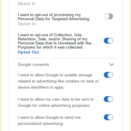
Opted In
I want to opt-out of processing my
Personal Data for Targeted Advertising.
Opted In
I want to opt-out of Collection, Use,
Retention, Sale, and/or Sharing of my
Personal Data that Is Unrelated with the
Purposes for which it was collected.
Opted Out
Google consents
ΔΗΜΟΦΙΛΗ
I want to allow Google to enable storage
related to advertising like cookies on web or
ΑΧΜΕΣ: Δεύτερες σκέψεις στον ΑΝΤ1...
device identifiers in apps.
Μουντιάλ εκατομμυρίων θεάσεων στην ΕΡΤ- Ο πρώτος
I want to allow my user data to be sent to
απολογισμός της διοργάνωσης
Google for online advertising purposes.
I want to allow Google to send me
«Πόλεμος» για το μέλλον της TV στην Ελλάδα-Πώς
personalized advertising.
συνδέονται οι μεταγραφές δημοσιογράφων και τα αθλητικά