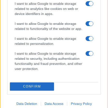
δικαιώματα
I want to allow Google to enable storage
related to analytics like cookies on web or
Δώδεκα άδειες για περιφερειακούς σταθμούς στην Αττική
device identifiers in apps.
Ποιοι θα παίρνουν χρήματα και ποιοι θα κόβονται-Ο νέος
I want to allow Google to enable storage
χάρτης των επιδοτήσεων στην TV, μέσω ΕΚΚΟΜΕΔ
related to functionality of the website or app.
I want to allow Google to enable storage
Ο φιλικός αγώνας Άρης – Πανσερραϊκός, η σέντρα σε
related to personalization.
Eredivisie, 2.Bundesliga και το Calcio Italiano-only in Perth με
Ίντερ, Μίλαν, Γιουβέντους στο «γήπεδο» του Novasports!
I want to allow Google to enable storage
related to security, including authentication
ACTION 24: Πρεμιέρα για τα δελτία ειδήσεων της νέας
functionality and fraud prevention, and other
τηλεοπτικής σεζόν στις 31 Αυγούστου
user protection.
Η ελευθεροτυπία δεν απειλείται και δεν εκβιάζεται
CONFIRM
Data Deletion
Data Access
Privacy Policy