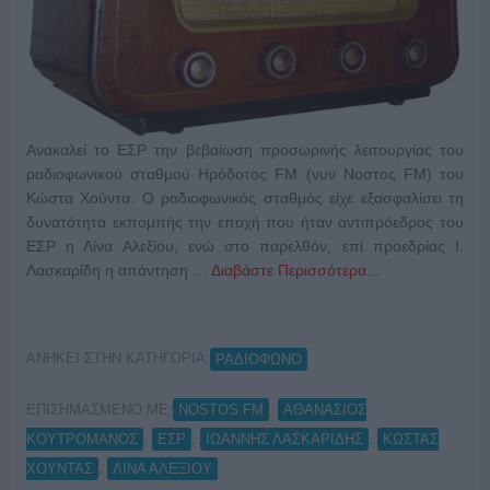
Ανακαλεί το ΕΣΡ την βεβαίωση προσωρινής λειτουργίας του
ραδιοφωνικού σταθμού Ηρόδοτος FM (νυν Νοστος FM) του
Κώστα Χούντα. Ο ραδιοφωνικός σταθμός είχε εξασφαλίσει τη
δυνατότητα εκπομπής την εποχή που ήταν αντιπρόεδρος του
ΕΣΡ η Λίνα Αλεξίου, ενώ στο παρελθόν, επί προεδρίας Ι.
Λασκαρίδη η απάντηση …
Διαβάστε Περισσότερα...
ΑΝΗΚΕΙ ΣΤΗΝ ΚΑΤΗΓΟΡΙΑ:
ΡΑΔΙΟΦΩΝΟ
ΕΠΙΣΗΜΑΣΜΕΝΟ ΜΕ:
,
NOSTOS FM
ΑΘΑΝΑΣΙΟΣ
,
,
,
ΚΟΥΤΡΟΜΑΝΟΣ
ΕΣΡ
ΙΩΑΝΝΗΣ ΛΑΣΚΑΡΙΔΗΣ
ΚΩΣΤΑΣ
,
ΧΟΥΝΤΑΣ
ΛΙΝΑ ΑΛΕΞΙΟΥ