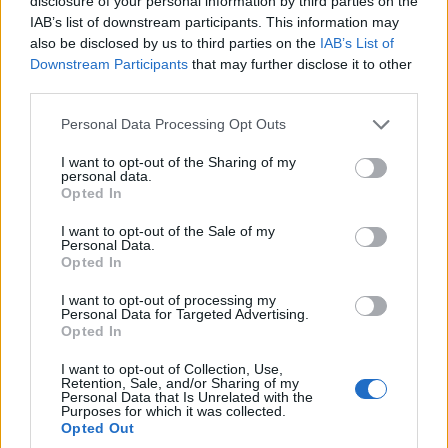
disclosure of your personal information by third parties on the
IAB’s list of downstream participants. This information may
also be disclosed by us to third parties on the
IAB’s List of
Downstream Participants
that may further disclose it to other
third parties.
ΔΕΛΤΙΟ ΤΥΠΟΥ Η Nova, κορυφαίος πάροχος συνδυαστικών
Please note that this website/app uses one or more Google
υπηρεσιών ψυχαγωγίας και επικοινωνίας στην Ελλάδα,
Personal Data Processing Opt Outs
services and may gather and store information including but
συνεχίζει να καινοτομεί και να αναβαθμίζει την εμπειρία των
not limited to your visit or usage behaviour. You may click to
I want to opt-out of the Sharing of my
συνδρομητών της. Με την υπηρεσία Nova Οn Demand η Nova
personal data.
grant or deny consent to Google and its third-party tags to
έχει αλλάξει τον τρόπο με τον οποίο οι συνδρομητές βλέπουν
Opted In
use your data for below specified purposes in below Google
το …
Διαβάστε Περισσότερα...
consent section.
I want to opt-out of the Sale of my
Personal Data.
Opted In
ΑΝΗΚΕΙ ΣΤΗΝ ΚΑΤΗΓΟΡΙΑ:
,
ΑΝΑΚΟΙΝΩΣΕΙΣ
ΤΗΛΕΟΡΑΣΗ
I want to opt-out of processing my
Personal Data for Targeted Advertising.
Opted In
ΕΠΙΣΗΜΑΣΜΕΝΟ ΜΕ:
NOVA ON DEMAND
I want to opt-out of Collection, Use,
Retention, Sale, and/or Sharing of my
Personal Data that Is Unrelated with the
Purposes for which it was collected.
Opted Out