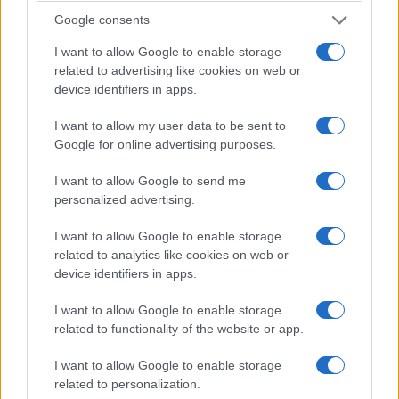
Νοέμβριος στο Nova On Demand:
Google consents
Αφιέρωμα στον Λεονάρντο Ντι
I want to allow Google to enable storage
Κάπριο και Box Set των σειρών
related to advertising like cookies on web or
«Hannibal» και «Condor»
device identifiers in apps.
25/10/2018
I want to allow my user data to be sent to
Google for online advertising purposes.
I want to allow Google to send me
personalized advertising.
I want to allow Google to enable storage
related to analytics like cookies on web or
device identifiers in apps.
I want to allow Google to enable storage
related to functionality of the website or app.
I want to allow Google to enable storage
related to personalization.
Μία εξαιρετική επιλογή από τις καλύτερες ταινίες του