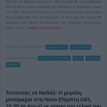
Από την 1η Μαρτίου ως και το τέλος Ιουνίου θα είναι διαθέσιμη
από τη Nova, στην υπηρεσία On Demand, η δημοφιλής σειρά
της HBO «Game of Thrones», ο τελευταίος κύκλος της οποίας
θα ολοκληρωθεί στις 14 Απριλίου. Το box set της σειράς θα
βρίσκεται στο Nova On Demand για τέσσερις ολόκληρους
μήνες, από …
Διαβάστε Περισσότερα...
ΑΝΗΚΕΙ ΣΤΗΝ ΚΑΤΗΓΟΡΙΑ:
,
HOME-RIGHT
ΤΗΛΕΟΡΑΣΗ
ΕΠΙΣΗΜΑΣΜΕΝΟ ΜΕ:
,
,
GAME OF THRONES
NOVA
NOVA ON
DEMAND
Τσιτσιπάς vs Ναδάλ: H μεγάλη
μονομαχία στη Nova (Πέμπτη 24/1,
10:30 το πρωί) με φόντο τον τελικό του