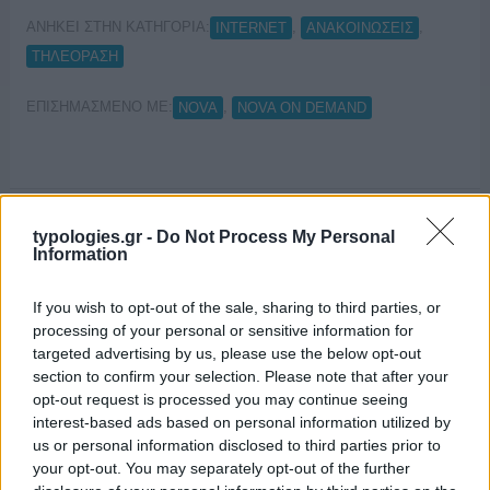
ΑΝΗΚΕΙ ΣΤΗΝ ΚΑΤΗΓΟΡΙΑ:
,
,
INTERNET
ΑΝΑΚΟΙΝΩΣΕΙΣ
ΤΗΛΕΟΡΑΣΗ
ΕΠΙΣΗΜΑΣΜΕΝΟ ΜΕ:
,
NOVA
NOVA ON DEMAND
Η υπηρεσία Nova On Demand
typologies.gr -
Do Not Process My Personal
Information
διαθέσιμη σε όλους τους συνδρομητές
Nova Τηλεόραση
If you wish to opt-out of the sale, sharing to third parties, or
processing of your personal or sensitive information for
29/10/2018
targeted advertising by us, please use the below opt-out
section to confirm your selection. Please note that after your
opt-out request is processed you may continue seeing
interest-based ads based on personal information utilized by
us or personal information disclosed to third parties prior to
your opt-out. You may separately opt-out of the further