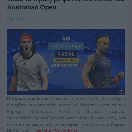
Australian Open
23/01/2019
Η ξέφρενη πορεία του Στέφανου Τσιτσιπά στο Ausrtalian Open
συνεχίζεται με φόντο πλέον τον τελικό! Μετά τη νίκη του επί του
Ρομπέρτο Μπαουτίστα Αγκούτ, ο 20χρόνος Έλληνας
πρωταθλητής προκρίθηκε στα ημιτελικά της διοργάνωσης, εκεί
όπου θα αντιμετωπίσει τον κορυφαίο Ισπανό τενίστα Ραφαέλ
Ναδάλ, Νο2 …
Διαβάστε Περισσότερα...