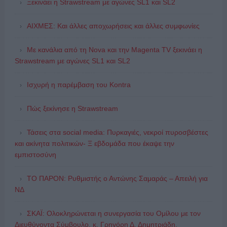
Ξεκινάει η Strawstream με αγώνες SL1 και SL2
ΑΙΧΜΕΣ: Και άλλες αποχωρήσεις και άλλες συμφωνίες
Με κανάλια από τη Nova και την Magenta TV ξεκινάει η
Strawstream με αγώνες SL1 και SL2
Ισχυρή η παρέμβαση του Kontra
Πώς ξεκίνησε η Strawstream
Τάσεις στα social media: Πυρκαγιές, νεκροί πυροσβέστες
και ακίνητα πολιτικών- Ξ εβδομάδα που έκαψε την
εμπιστοσύνη
ΤΟ ΠΑΡΟΝ: Ρυθμιστής ο Αντώνης Σαμαράς – Απειλή για
ΝΔ
ΣΚΑΪ: Ολοκληρώνεται η συνεργασία του Ομίλου με τον
Διευθύνοντα Σύμβουλο, κ. Γρηγόρη Δ. Δημητριάδη,