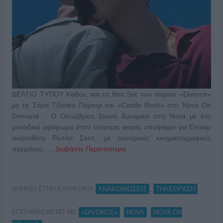
ΔΕΛΤΙΟ ΤΥΠΟΥ Καθώς και τα Box Set των σειρών «Divorce»
με τη Σάρα Τζέσικα Πάρκερ και «Castle Rock» στο Nova On
Demand Ο Οκτώβριος ξεκινά δυναμικά στη Nova με ένα
μοναδικό αφιέρωμα στον τέσσερις φορές υποψήφιο για Όσκαρ
σκηνοθέτη Ρίντλεϊ Σκοτ, με οσκαρικές κινηματογραφικές
πρεμιέρες, …
Διαβάστε Περισσότερα...
ΑΝΗΚΕΙ ΣΤΗΝ ΚΑΤΗΓΟΡΙΑ:
,
ΑΝΑΚΟΙΝΩΣΕΙΣ
ΤΗΛΕΟΡΑΣΗ
ΕΠΙΣΗΜΑΣΜΕΝΟ ΜΕ:
,
,
«DIVORCE»
NOVA
NOVA ON