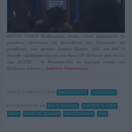
ΔΕΛΤΙΟ ΤΥΠΟΥ Βραβευμένες ταινίες, ειδικά αφιερώματα σε
μεγάλους ηθοποιούς και σκηνοθέτες του Χόλυγουντ και
μεταδόσεις των φετινών Golden Globes, SAG και BAFTA
Αwards –Διαθέσιμα όλα και στο Nova On Demand από τις 5/1
έως 16/2/20 Το NovastarsHD, το λαμπερό κανάλι των
βραβείων, έκλεισε …
Διαβάστε Περισσότερα...
ΑΝΗΚΕΙ ΣΤΗΝ ΚΑΤΗΓΟΡΙΑ:
,
ΑΝΑΚΟΙΝΩΣΕΙΣ
ΤΗΛΕΟΡΑΣΗ
ΕΠΙΣΗΜΑΣΜΕΝΟ ΜΕ:
,
,
BAFTA AWARDS
GOLDEN GLOBES
,
,
,
NOVA
NOVA ON DEMAND
NOVASTARSHD
SAG