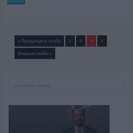
DEMAND
« Προηγούμενη σελίδα
1
2
3
4
Επόμενη σελίδα »