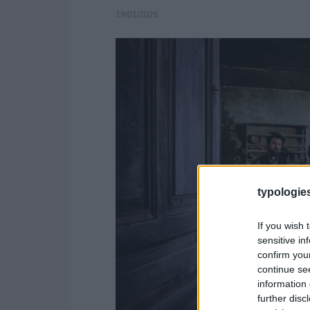
19/01/2026
typologies
If you wish 
sensitive in
confirm you
continue se
information 
further disc