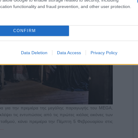
cation functionality and fraud prevention, and other user protection.
CONFIRM
Data Deletion
Data Access
Privacy Policy
α για την πρεμιέρα της μεγάλης παραγωγής του MEGA,
κλέψει τις εντυπώσεις από τις πρώτες κιόλας εικόνες των
σταθμού, κάνει πρεμιέρα την Πέμπτη 5 Φεβρουαρίου στις
..