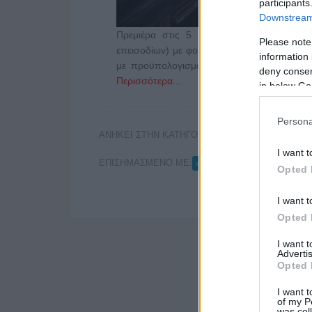
participants
Downstream 
Πρεμιέρα στις 5 Φεβρουαρίου θα κάνει
Please note
επεισοδίων) με φορέα επένδυσης την Alte
information 
με προϋπολογισμό 3.133.363 ευρώ και 
deny consent
Περισσότερα...
in below Go
Persona
ΑΝΗΚΕΙ ΣΤΗΝ ΚΑΤΗΓΟΡΙΑ:
,
ΣΕΙΡΕΣ
ΤΗΛΕΟΡΑ
I want t
ΕΠΙΣΗΜΑΣΜΕΝΟ ΜΕ:
,
«ΟΙ ΑΘΩΟΙ»
MEGA
Opted 
I want t
Opted 
I want 
Advertis
Opted 
I want t
of my P
was col