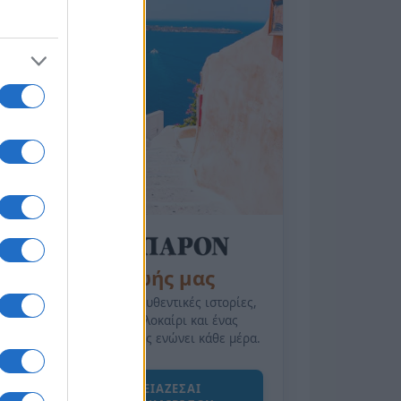
της Ζωής μας
Οι άνθρωποι, οι αυθεντικές ιστορίες,
το ελληνικό καλοκαίρι και ένας
πολιτισμός που μας ενώνει κάθε μέρα.
ΟΣΑ ΧΡΕΙΑΖΕΣΑΙ