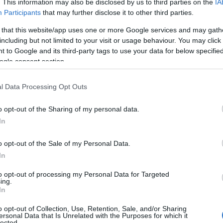
. This information may also be disclosed by us to third parties on the
IA
Participants
that may further disclose it to other third parties.
 η νέα σειρά του Mega «Οι Αθώοι». Η παραγωγή (16
 that this website/app uses one or more Google services and may gath
r Ego Media εντάχθηκε στη χρηματοδότηση του ΕΚΚΟΜΕΔ
including but not limited to your visit or usage behaviour. You may click 
επιδότηση 1.253.345 ευρώ από τον φορέα. …
Διαβάστε
 to Google and its third-party tags to use your data for below specifi
ogle consent section.
l Data Processing Opt Outs
ΣΗ
o opt-out of the Sharing of my personal data.
In
o opt-out of the Sale of my Personal Data.
In
to opt-out of processing my Personal Data for Targeted
ing.
In
o opt-out of Collection, Use, Retention, Sale, and/or Sharing
ersonal Data that Is Unrelated with the Purposes for which it
lected.