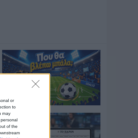
sonal or
ection to
ou may
 personal
out of the
 downstream