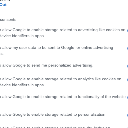
Out
consents
o allow Google to enable storage related to advertising like cookies on
evice identifiers in apps.
o allow my user data to be sent to Google for online advertising
s.
ράς «Οι Αθώοι» του
to allow Google to send me personalized advertising.
o allow Google to enable storage related to analytics like cookies on
evice identifiers in apps.
o allow Google to enable storage related to functionality of the website
o allow Google to enable storage related to personalization.
o allow Google to enable storage related to security, including