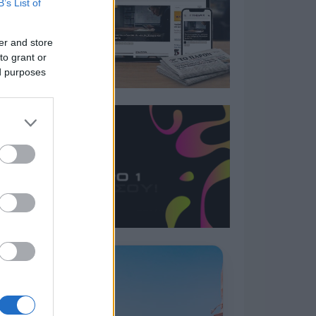
B’s List of
er and store
to grant or
ed purposes
Η ΣΤΗΛΗ ΜΑΣ