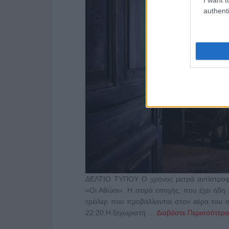
authenti
ΔΕΛΤΙΟ ΤΥΠΟΥ Ο χρόνος μετρά αντίστροφ
«Οι Αθώοι». Η σειρά εποχής, που έχει ήδη 
τρέιλερ που προβάλλονται στον αέρα του 
22:20.Η ξεχωριστή …
Διαβάστε Περισσότερα.