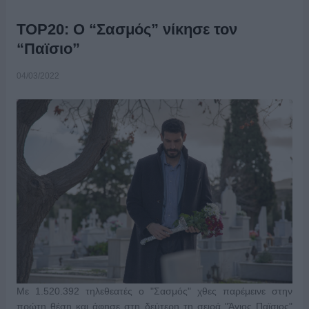
TOP20: Ο “Σασμός” νίκησε τον
“Παϊσιο”
04/03/2022
Με 1.520.392 τηλεθεατές ο "Σασμός" χθες παρέμεινε στην
πρώτη θέση και άφησε στη δεύτερη τη σειρά "Άγιος Παϊσιος"