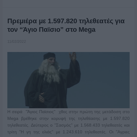
Πρεμιέρα με 1.597.820 τηλεθεατές για
τον “Άγιο Παϊσιο” στο Mega
11/02/2022
Η σειρά "Άγιος Παϊσιος" χθες στην πρώτη της μετάδοση στο
Mega βρέθηκε στην κορυφή της τηλεθέασης με 1.597.820
τηλεθεατές. Δεύτερος ο "Σασμός" με 1.568.433 τηλεθεατές και
τρίτη "H γη της ελιάς" με 1.243.610 τηλεθεατές. Οι "Αγριες