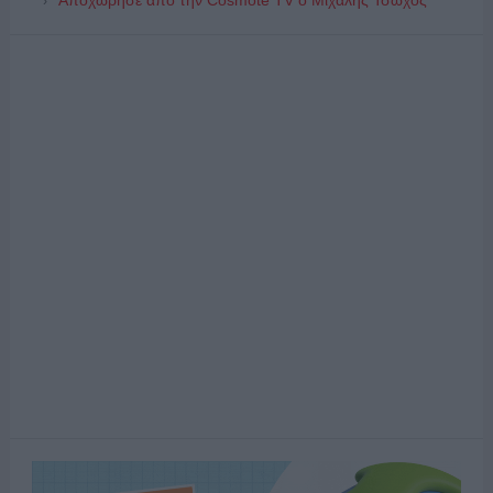
Αποχώρησε από την Cosmote TV o Μιχάλης Τσώχος