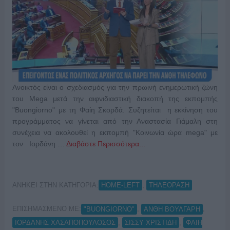
Ανοικτός είναι ο σχεδιασμός για την πρωινή ενημερωτική ζώνη
του Mega μετά την αιφνιδιαστική διακοπή της εκπομπής
"Buongiorno" με τη Φαίη Σκορδά. Συζητείται η εκκίνηση του
προγράμματος να γίνεται από την Αναστασία Γιάμαλη στη
συνέχεια να ακολουθεί η εκπομπή "Κοινωνία ώρα mega" με
τον Ιορδάνη …
Διαβάστε Περισσότερα...
ΑΝΗΚΕΙ ΣΤΗΝ ΚΑΤΗΓΟΡΙΑ:
,
HOME-LEFT
ΤΗΛΕΟΡΑΣΗ
ΕΠΙΣΗΜΑΣΜΕΝΟ ΜΕ:
,
,
"BUONGIORNO"
ΑΝΘΗ ΒΟΥΛΓΑΡΗ
,
,
ΙΟΡΔΑΝΗΣ ΧΑΣΑΠΟΠΟΥΛΟΣΟΣ
ΣΙΣΣΥ ΧΡΙΣΤΙΔΗ
ΦΑΙΗ