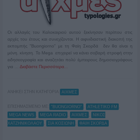
Οι αλλαγές του Καλοκαιριού αυτού ξεκίνησαν περίπου στις
αρχές του έτους και συνεχίζονται. Η αιφνιδιαστική διακοπή της
εκπομπής "Buongiorno" με τη Φαίη Σκορδά δεν θα είναι η
μόνη. κίνηση. Το Mega επιχειρεί να κάνει σοβαρή στροφή στην
ειδησεογραφία και αναζητάει πολύ έμπειρους δημοσιογράφους
για …
Διαβάστε Περισσότερα...
ΑΝΗΚΕΙ ΣΤΗΝ ΚΑΤΗΓΟΡΙΑ:
ΑΙΧΜΕΣ
ΕΠΙΣΗΜΑΣΜΕΝΟ ΜΕ:
,
,
"BUONGIORNO"
ATHLETIKO FM
,
,
,
MEGA NEWS
MEGA RADIO
ΑΙΧΜΕΣ
ΝΙΚΟΣ
,
,
ΧΑΤΖΗΝΙΚΟΛΑΟΥ
ΣΙΑ ΚΟΣΙΩΝΗ
ΦΑΙΗ ΣΚΟΡΔΑ