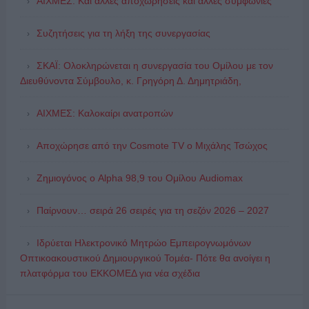
ΑΙΧΜΕΣ: Και άλλες αποχωρήσεις και άλλες συμφωνίες
Συζητήσεις για τη λήξη της συνεργασίας
ΣΚΑΪ: Ολοκληρώνεται η συνεργασία του Ομίλου με τον
Διευθύνοντα Σύμβουλο, κ. Γρηγόρη Δ. Δημητριάδη,
ΑΙΧΜΕΣ: Καλοκαίρι ανατροπών
Αποχώρησε από την Cosmote TV o Μιχάλης Τσώχος
Ζημιογόνος ο Alpha 98,9 του Ομίλου Audiomax
Παίρνουν… σειρά 26 σειρές για τη σεζόν 2026 – 2027
Ιδρύεται Ηλεκτρονικό Μητρώο Εμπειρογνωμόνων
Οπτικοακουστικού Δημιουργικού Τομέα- Πότε θα ανοίγει η
πλατφόρμα του ΕΚΚΟΜΕΔ για νέα σχέδια