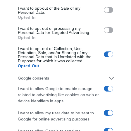
use your data for below specified purposes in below Google
consent section.
I want to opt-out of the Sale of my
Personal Data.
Opted In
I want to opt-out of processing my
Personal Data for Targeted Advertising.
Opted In
I want to opt-out of Collection, Use,
της Ζωής μας
Retention, Sale, and/or Sharing of my
Personal Data that Is Unrelated with the
Purposes for which it was collected.
Οι άνθρωποι, οι αυθεντικές ιστορίες,
Opted Out
το ελληνικό καλοκαίρι και ένας
πολιτισμός που μας ενώνει κάθε μέρα.
Google consents
I want to allow Google to enable storage
ΟΣΑ ΧΡΕΙΑΖΕΣΑΙ
related to advertising like cookies on web or
ΓΙΑ ΤΟ ΚΑΛΟΚΑΙΡΙ ΣΟΥ →
device identifiers in apps.
I want to allow my user data to be sent to
Google for online advertising purposes.
ΤΟ ΠΑΡΟΝ ΤΗΣ ΚΥΡΙΑΚΗΣ
I want to allow Google to send me