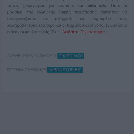
τόπος ψυχαγωγίας για zoomers και millennials; Πότε οι
μουσικοί της ελληνικής λαϊκής παράδοσης ξεκίνησαν να
συναγωνίζονται σε απήχηση και δημοφιλία τους
λαοπρόβλητους τράπερς και οι παραδοσιακοί χοροί έγιναν ξανά
επίκαιροι και λαοφιλείς; Το …
Διαβάστε Περισσότερα...
ΑΝΗΚΕΙ ΣΤΗΝ ΚΑΤΗΓΟΡΙΑ:
ΤΗΛΕΟΡΑΣΗ
ΕΠΙΣΗΜΑΣΜΕΝΟ ΜΕ:
"MEGA STORIES"