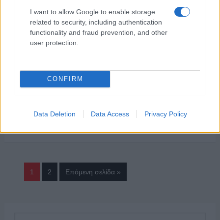
εκδικητικής πορνογραφίας ή αλλιώς της χειρότερης μορφής
I want to allow Google to enable storage
σεξουαλικής κακοποίησης μέσω της εικόνας. Την Τρίτη 25
related to security, including authentication
Ιανουαρίου …
Διαβάστε Περισσότερα...
functionality and fraud prevention, and other
user protection.
ΑΝΗΚΕΙ ΣΤΗΝ ΚΑΤΗΓΟΡΙΑ:
ΑΝΑΚΟΙΝΩΣΕΙΣ
CONFIRM
ΕΠΙΣΗΜΑΣΜΕΝΟ ΜΕ:
,
,
"MEGA STORIES"
MEGA
ΔΩΡΑ
ΑΝΑΓΝΩΣΤΟΠΟΥΛΟΥ
Data Deletion
Data Access
Privacy Policy
1
2
Επόμενη σελίδα »