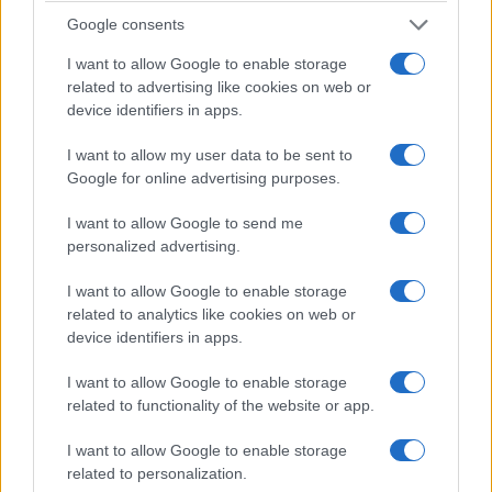
Google consents
I want to allow Google to enable storage
Ιστορίες εκδικητικής πορνογραφίας
related to advertising like cookies on web or
στο “Mega Stories”
device identifiers in apps.
20/01/2022
I want to allow my user data to be sent to
Google for online advertising purposes.
I want to allow Google to send me
personalized advertising.
I want to allow Google to enable storage
related to analytics like cookies on web or
device identifiers in apps.
I want to allow Google to enable storage
related to functionality of the website or app.
ΔΕΛΤΙΟ ΤΥΠΟΥ Ιστορίες σεξ που εκκινούν από ένα «αθώο»
I want to allow Google to enable storage
ερωτικό παιχνίδι και καταλήγουν σε ιστορίες τρόμου, πόνου και
related to personalization.
εξευτελισμού για τις γυναίκες που πέφτουν θύματα της