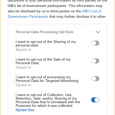
disclosure of your personal information by third parties on the
IAB’s list of downstream participants. This information may
also be disclosed by us to third parties on the
IAB’s List of
Downstream Participants
that may further disclose it to other
third parties.
Please note that this website/app uses one or more Google
Personal Data Processing Opt Outs
ΔΕΛΤΙΟ ΤΥΠΟΥ Αναμονή, ελπίδα, ματαίωση, υπέρτατος
services and may gather and store information including but
πόνος, λύτρωση, θάνατος, νέα ζωή. Λέξεις απόλυτα
not limited to your visit or usage behaviour. You may click to
I want to opt-out of the Sharing of my
personal data.
συνυφασμένες με την δωρεά οργάνων και την μεταμόσχευση,
grant or deny consent to Google and its third-party tags to
Opted In
την πράξη της απόλυτης αγάπης και γενναιοδωρίας από
use your data for below specified purposes in below Google
άνθρωπο σε άνθρωπο. Την Πέμπτη 10 Φεβρουαρίου στις
consent section.
I want to opt-out of the Sale of my
23:40 η Δώρα Αναγνωστοπούλου και το …
Διαβάστε
Personal Data.
Opted In
Περισσότερα...
I want to opt-out of processing my
Personal Data for Targeted Advertising.
Opted In
ΑΝΗΚΕΙ ΣΤΗΝ ΚΑΤΗΓΟΡΙΑ:
,
ΑΝΑΚΟΙΝΩΣΕΙΣ
ΤΗΛΕΟΡΑΣΗ
I want to opt-out of Collection, Use,
Retention, Sale, and/or Sharing of my
ΕΠΙΣΗΜΑΣΜΕΝΟ ΜΕ:
,
"MEGA STORIES"
MEGA
Personal Data that Is Unrelated with the
Purposes for which it was collected.
Opted Out