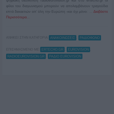
ψηφιακή διεύθυνση radioeurovision.gr και στο ertecho.gr οι
φίλοι του διαγωνισμού μπορούν να απολαμβάνουν τραγούδια
επτά δεκαετιών απ’ όλη την Ευρώπη -και όχι μόνο: …
Διαβάστε
Περισσότερα...
ΑΝΗΚΕΙ ΣΤΗΝ ΚΑΤΗΓΟΡΙΑ:
,
ΑΝΑΚΟΙΝΩΣΕΙΣ
ΡΑΔΙΟΦΩΝΟ
ΕΠΙΣΗΜΑΣΜΕΝΟ ΜΕ:
,
,
ERTECHO.GR
EUROVISION
,
RADIOEUROVISION.GR
ΡΑΔΙΟ EUROVISION