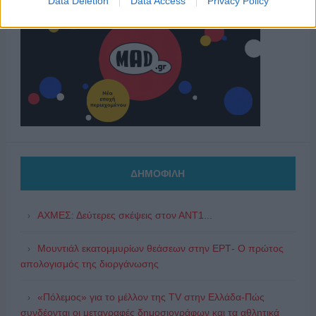
Data Deletion
Data Access
Privacy Policy
ΔΗΜΟΦΙΛΗ
ΑΧΜΕΣ: Δεύτερες σκέψεις στον ΑΝΤ1...
Μουντιάλ εκατομμυρίων θεάσεων στην ΕΡΤ- Ο πρώτος
απολογισμός της διοργάνωσης
«Πόλεμος» για το μέλλον της TV στην Ελλάδα-Πώς
συνδέονται οι μεταγραφές δημοσιογράφων και τα αθλητικά