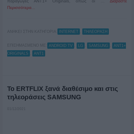
παραγωγές ΑΝT1+ Originals, όπως οι …
Διαβάστε
Περισσότερα...
ΑΝΗΚΕΙ ΣΤΗΝ ΚΑΤΗΓΟΡΙΑ:
,
INTERNET
ΤΗΛΕΟΡΑΣΗ
ΕΠΙΣΗΜΑΣΜΕΝΟ ΜΕ:
,
,
,
ANDROID TV
LG
SAMSUNG
ΑΝT1+
,
ORIGINALS
ΑΝΤ1
Το ERTFLIX ξανά διαθέσιμο και στις
τηλεοράσεις SAMSUNG
01/12/2021