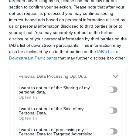
targeted advertising by us, please use the below opt-out
ΟΣΑ ΧΡΕΙΑΖΕΣΑΙ
section to confirm your selection. Please note that after your
ΓΙΑ ΤΟ ΚΑΛΟΚΑΙΡΙ ΣΟΥ →
opt-out request is processed you may continue seeing
interest-based ads based on personal information utilized by
us or personal information disclosed to third parties prior to
your opt-out. You may separately opt-out of the further
disclosure of your personal information by third parties on the
ΤΟ ΠΑΡΟΝ ΤΗΣ ΚΥΡΙΑΚΗΣ
IAB’s list of downstream participants. This information may
also be disclosed by us to third parties on the
IAB’s List of
Downstream Participants
that may further disclose it to other
third parties.
Please note that this website/app uses one or more Google
Personal Data Processing Opt Outs
services and may gather and store information including but
not limited to your visit or usage behaviour. You may click to
I want to opt-out of the Sharing of my
personal data.
grant or deny consent to Google and its third-party tags to
Opted In
use your data for below specified purposes in below Google
consent section.
I want to opt-out of the Sale of my
Personal Data.
Opted In
I want to opt-out of processing my
Personal Data for Targeted Advertising.