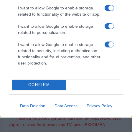
I want to allow Google to enable storage
related to functionality of the website or app.
ΔΗΜΟΦΙΛΗ
I want to allow Google to enable storage
related to personalization.
ΑΧΜΕΣ: Δεύτερες σκέψεις στον ΑΝΤ1...
I want to allow Google to enable storage
related to security, including authentication
functionality and fraud prevention, and other
Μουντιάλ εκατομμυρίων θεάσεων στην ΕΡΤ- Ο πρώτος
user protection.
απολογισμός της διοργάνωσης
«Πόλεμος» για το μέλλον της TV στην Ελλάδα-Πώς
συνδέονται οι μεταγραφές δημοσιογράφων και τα αθλητικά
CONFIRM
δικαιώματα
Δώδεκα άδειες για περιφερειακούς σταθμούς στην Αττική
Data Deletion
Data Access
Privacy Policy
Ποιοι θα παίρνουν χρήματα και ποιοι θα κόβονται-Ο νέος
χάρτης των επιδοτήσεων στην TV, μέσω ΕΚΚΟΜΕΔ