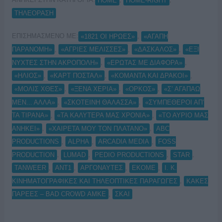
HOME
HOME-RIGHT
ΤΗΛΕΟΡΑΣΗ
ΕΠΙΣΗΜΑΣΜΕΝΟ ΜΕ:
,
«1821 ΟΙ ΗΡΩΕΣ»
«ΑΓΑΠΗ
,
,
,
ΠΑΡΑΝΟΜΗ»
«ΑΓΡΙΕΣ ΜΕΛΙΣΣΕΣ»
«ΔΑΣΚΑΛΟΣ»
«ΕΞΙ
,
,
ΝΥΧΤΕΣ ΣΤΗΝ ΑΚΡΟΠΟΛΗ»
«ΕΡΩΤΑΣ ΜΕ ΔΙΑΦΟΡΑ»
,
,
,
«ΗΛΙΟΣ»
«ΚΑΡΤ ΠΟΣΤΑΛ»
«ΚΟΜΑΝΤΑ ΚΑΙ ΔΡΑΚΟΙ»
,
,
,
«ΜΟΛΙΣ ΧΘΕΣ»
«ΞΕΝΑ ΧΕΡΙΑ»
«ΟΡΚΟΣ»
«Σ’ ΑΓΑΠΑΩ
,
,
ΜΕΝ... ΑΛΛΑ»
«ΣΚΟΤΕΙΝΗ ΘΑΛΑΣΣΑ»
«ΣΥΜΠΕΘΕΡΟΙ ΑΠ’
,
,
ΤΑ ΤΙΡΑΝΑ»
«ΤΑ ΚΑΛΥΤΕΡΑ ΜΑΣ ΧΡΟΝΙΑ»
«ΤΟ ΑΥΡΙΟ ΜΑΣ
,
,
ΑΝΗΚΕΙ»
«ΧΑΙΡΕΤΑ ΜΟΥ ΤΟΝ ΠΛΑΤΑΝΟ»
ABC
,
,
,
PRODUCTIONS
ALPHA
ARCADIA MEDIA
FOSS
,
,
,
,
PRODUCTION
LUMAD
PEDIO PRODUCTIONS
STAR
,
,
,
,
TANWEER
ΑΝΤ1
ΑΡΓΟΝΑΥΤΕΣ
ΕΚΟΜΕ
Ι. Κ.
,
ΚΙΝΗΜΑΤΟΓΡΑΦΙΚΕΣ ΚΑΙ ΤΗΛΕΟΠΤΙΚΕΣ ΠΑΡΑΓΩΓΕΣ
ΚΑΚΕΣ
,
ΠΑΡΕΕΣ – BAD CROWD ΑΜΚΕ
ΣΚΑΙ