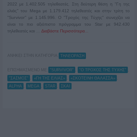
2022 με 1.402.505 τηλεθεατές. Στη δεύτερη θέση η "Γη της
ελιάς" του Mega με 1.179.412 τηλεθεατές και στην τρίτη το
"Survivor" με 1.145.996. Ο "Τροχός της Τύχης" συνεχίζει να
είναι το πιο αξιόπιστο πρόγραμμα του Star με 942.430
τηλεθεατές και …
Διαβάστε Περισσότερα...
ΑΝΗΚΕΙ ΣΤΗΝ ΚΑΤΗΓΟΡΙΑ:
ΤΗΛΕΟΡΑΣΗ
ΕΠΙΣΗΜΑΣΜΕΝΟ ΜΕ:
,
,
"SURVIVOR"
"Ο ΤΡΟΧΟΣ ΤΗΣ ΤΥΧΗΣ"
,
,
,
"ΣΑΣΜΟΣ"
«ΓΗ ΤΗΣ ΕΛΙΑΣ»
«ΣΚΟΤΕΙΝΗ ΘΑΛΑΣΣΑ»
,
,
,
ALPHA
MEGA
STAR
ΣΚΑΙ