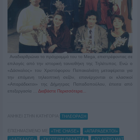
Αναδιαρθρώνει το πρόγραμμά του το Mega, επιστρέφοντας σε
επιλογές από την ιστορική ταινιοθήκη της Τηλέτυπος. Ενώ ο
«Δάσκαλος» του Χριστόφορου Παπακαλιάτη μεταφέρεται για
την επόμενη τηλεοπτική σεζόν, επανέρχονται οι κλασικοί
«Απαράδεκτοι» της Δήμητρας Παπαδοπούλου, έπειτα από
επεξεργασία …
Διαβάστε Περισσότερα...
ΑΝΗΚΕΙ ΣΤΗΝ ΚΑΤΗΓΟΡΙΑ:
ΤΗΛΕΟΡΑΣΗ
ΕΠΙΣΗΜΑΣΜΕΝΟ ΜΕ:
,
,
«THE CHASE»
«ΑΠΑΡΑΔΕΚΤΟΙ»
,
,
«ΔΑΣΚΑΛΟΣ»
«ΣΚΟΤΕΙΝΗ ΘΑΛΑΣΣΑ»
«ΤΟ ΑΥΡΙΟ ΜΑΣ