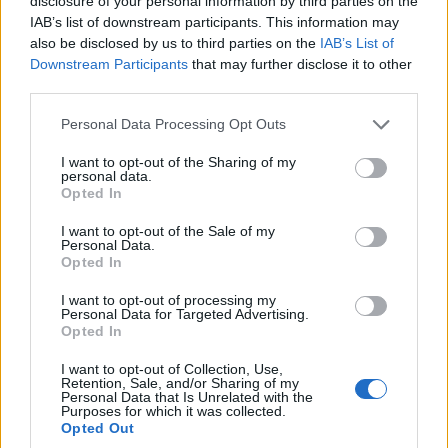
disclosure of your personal information by third parties on the
IAB’s list of downstream participants. This information may
also be disclosed by us to third parties on the
IAB’s List of
Downstream Participants
that may further disclose it to other
third parties.
Το φθινόπωρο το νέο πρόγραμμα του MEGA θα έχει πολλές
Please note that this website/app uses one or more Google
Personal Data Processing Opt Outs
ιστορίες να διηγηθεί. Για έρωτες, χωρισμούς, χαρές, ταξίδια,
services and may gather and store information including but
βεντέτες, εγκλήματα, φιλίες, αποδράσεις… Ιστορίες που
not limited to your visit or usage behaviour. You may click to
I want to opt-out of the Sharing of my
μοιάζουν με παραμύθι…Ιστορίες βιωματικές και ιστορίες της
personal data.
grant or deny consent to Google and its third-party tags to
φαντασίας. Στο νέο πρόγραμμα του MEGA η μυθοπλασία, στην
Opted In
use your data for below specified purposes in below Google
καλύτερή της …
Διαβάστε Περισσότερα...
consent section.
I want to opt-out of the Sale of my
Personal Data.
Opted In
ΑΝΗΚΕΙ ΣΤΗΝ ΚΑΤΗΓΟΡΙΑ:
,
ΑΝΑΚΟΙΝΩΣΕΙΣ
ΤΗΛΕΟΡΑΣΗ
I want to opt-out of processing my
Personal Data for Targeted Advertising.
Opted In
ΕΠΙΣΗΜΑΣΜΕΝΟ ΜΕ:
,
«Η ΓΗ ΤΗΣ ΕΛΙΑΣ»
«ΚΟΜΑΝΤΑ ΚΑΙ
,
,
I want to opt-out of Collection, Use,
ΔΡΑΚΟΙ»
«ΣΚΟΤΕΙΝΗ ΘΑΛΑΣΣΑ»
«ΣΥΜΠΕΘΕΡΟΙ ΑΠ’ ΤΑ
Retention, Sale, and/or Sharing of my
,
ΤΙΡΑΝΑ»
MEGA
Personal Data that Is Unrelated with the
Purposes for which it was collected.
Opted Out