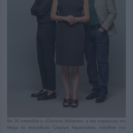
Με 30 επεισόδια η «Σκοτεινή θάλασσα» η νέα παραγωγή του
Mega σε σκηνοθεσία Γρηγόρη Καραντινάκη, ενάχθηκε στο