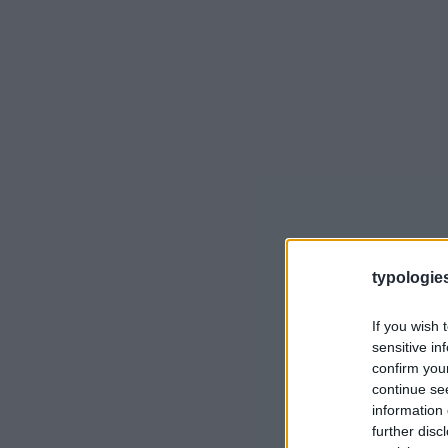
typologies
If you wish 
sensitive in
confirm you
continue se
information 
further disc