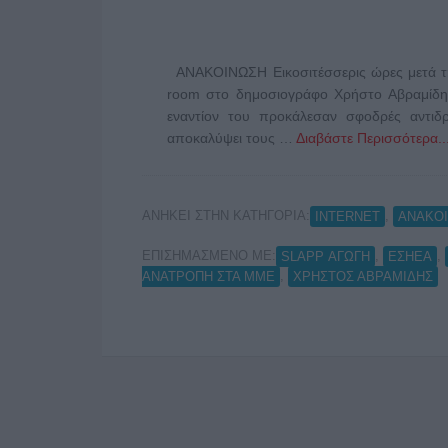
ΑΝΑΚΟΙΝΩΣΗ Εικοσιτέσσερις ώρες μετά τ
room στο δημοσιογράφο Χρήστο Αβραμίδη κ
εναντίον του προκάλεσαν σφοδρές αντιδρ
αποκαλύψει τους …
Διαβάστε Περισσότερα..
ΑΝΗΚΕΙ ΣΤΗΝ ΚΑΤΗΓΟΡΙΑ:
,
INTERNET
ΑΝΑΚΟΙ
ΕΠΙΣΗΜΑΣΜΕΝΟ ΜΕ:
,
,
SLAPP ΑΓΩΓΗ
ΕΣΗΕΑ
,
ΑΝΑΤΡΟΠΗ ΣΤΑ ΜΜΕ
ΧΡΗΣΤΟΣ ΑΒΡΑΜΙΔΗΣ