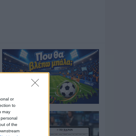
sonal or
ection to
ou may
 personal
out of the
 downstream