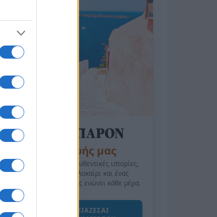
της Ζωής μας
Οι άνθρωποι, οι αυθεντικές ιστορίες,
το ελληνικό καλοκαίρι και ένας
πολιτισμός που μας ενώνει κάθε μέρα.
ΟΣΑ ΧΡΕΙΑΖΕΣΑΙ