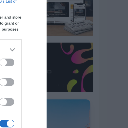
B’s List of
er and store
to grant or
ed purposes
Η ΣΤΗΛΗ ΜΑΣ