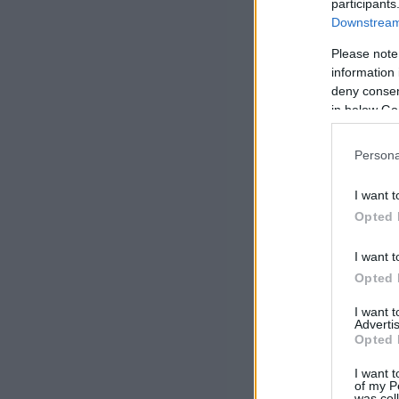
participants
Downstream 
Please note
information 
deny consent
in below Go
Persona
I want t
Opted 
I want t
Opted 
I want 
Advertis
Opted 
I want t
of my P
was col