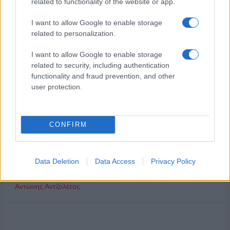
related to functionality of the website or app.
Συζητήσεις για τη λήξη της συνεργασίας
I want to allow Google to enable storage
related to personalization.
Αποχώρησε από την Cosmote TV o Μιχάλης Τσώχος
I want to allow Google to enable storage
related to security, including authentication
Παίρνουν… σειρά 26 σειρές για τη σεζόν 2026 – 2027
functionality and fraud prevention, and other
user protection.
ΑΧΜΕΣ: Δεύτερες σκέψεις στον ΑΝΤ1...
Ποιοι θα παίρνουν χρήματα και ποιοι θα κόβονται-Ο νέος
CONFIRM
χάρτης των επιδοτήσεων στην TV, μέσω ΕΚΚΟΜΕΔ
Δώδεκα άδειες για περιφερειακούς σταθμούς στην Αττική
Data Deletion
Data Access
Privacy Policy
«Στον εξώστη» του ΣΚΑΪ 100.3 ο Γιάννης Καντέλης και ο
Αντώνης Αντζολέτος