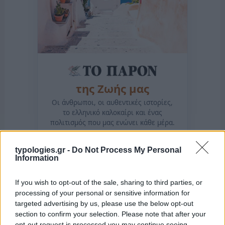
της Ζωής μας
Οι άνθρωποι, οι αυθεντικές ιστορίες,
το ελληνικό καλοκαίρι και ένας
πολιτισμός που μας ενώνει κάθε μέρα.
typologies.gr -
Do Not Process My Personal
ΟΣΑ ΧΡΕΙΑΖΕΣΑΙ
Information
ΓΙΑ ΤΟ ΚΑΛΟΚΑΙΡΙ ΣΟΥ →
If you wish to opt-out of the sale, sharing to third parties, or
processing of your personal or sensitive information for
targeted advertising by us, please use the below opt-out
section to confirm your selection. Please note that after your
ΤΟ ΠΑΡΟΝ ΤΗΣ ΚΥΡΙΑΚΗΣ
opt-out request is processed you may continue seeing