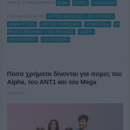
ΑΝΗΚΕΙ ΣΤΗΝ ΚΑΤΗΓΟΡΙΑ:
,
,
HOME
ΣΕΙΡΕΣ
ΤΗΛΕΟΡΑΣΗ
ΕΠΙΣΗΜΑΣΜΕΝΟ ΜΕ:
,
«ΑΓΡΙΕΣ ΜΕΛΙΣΣΕΣ – 3ΟΣ ΚΥΚΛΟΣ»
,
,
,
«ΕΙΜΑΙ Η ΤΖΟ»
«ΕΚΤΟΣ ΥΠΗΡΕΣΙΑΣ»
«Η ΜΑΓΙΣΣΑ»
«Ο
,
,
ΠΡΩΤΟΣ ΑΠΟ ΕΜΑΣ – 1ΟΣ ΚΥΚΛΟΣ»
«ΣΩΤΕ»
,
«ΨΥΧΟΚΟΡΕΣ»
ΣΤΑ ΤΕΣΣΕΡΑ»
Πόσα χρήματα δίνονται για σειρές του
Alpha, του ΑΝΤ1 και του Mega
01/04/2025