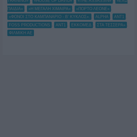
,
,
,
TRAINING»
«HOUSE OF DAVID»
«THE ASSASSIN»
«ΕΧΩ
,
,
,
ΠΑΙΔΙΑ»
«Η ΜΕΓΑΛΗ ΧΙΜΑΙΡΑ»
«ΠΟΡΤΟ ΛΕΟΝΕ»
,
,
,
«ΦΟΝΟΙ ΣΤΟ ΚΑΜΠΑΝΑΡΙΟ - Β’ ΚΥΚΛΟΣ».
ALPHA
ANT1
,
,
,
,
FOSS PRODUCTIONS
ΑΝΤ1
ΕΚΚΟΜΕΔ
ΣΤΑ ΤΕΣΣΕΡΑ»
ΦΙΛΜΙΚΗ ΑΕ