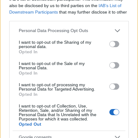
also be disclosed by us to third parties on the
IAB’s List of
Downstream Participants
that may further disclose it to other
third parties.
Please note that this website/app uses one or more Google
Personal Data Processing Opt Outs
services and may gather and store information including but
not limited to your visit or usage behaviour. You may click to
I want to opt-out of the Sharing of my
personal data.
grant or deny consent to Google and its third-party tags to
Opted In
use your data for below specified purposes in below Google
consent section.
I want to opt-out of the Sale of my
Personal Data.
Opted In
I want to opt-out of processing my
Personal Data for Targeted Advertising.
της Ζωής μας
Opted In
Οι άνθρωποι, οι αυθεντικές ιστορίες,
I want to opt-out of Collection, Use,
το ελληνικό καλοκαίρι και ένας
Retention, Sale, and/or Sharing of my
πολιτισμός που μας ενώνει κάθε μέρα.
Personal Data that Is Unrelated with the
Purposes for which it was collected.
Opted Out
ΟΣΑ ΧΡΕΙΑΖΕΣΑΙ
ΓΙΑ ΤΟ ΚΑΛΟΚΑΙΡΙ ΣΟΥ →
Google consents