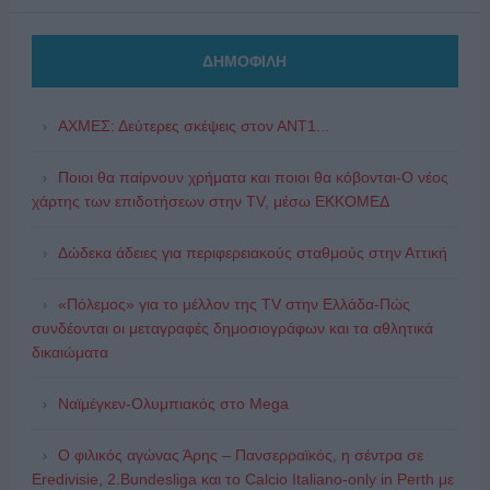
ΔΗΜΟΦΙΛΗ
ΑΧΜΕΣ: Δεύτερες σκέψεις στον ΑΝΤ1...
Ποιοι θα παίρνουν χρήματα και ποιοι θα κόβονται-Ο νέος
χάρτης των επιδοτήσεων στην TV, μέσω ΕΚΚΟΜΕΔ
Δώδεκα άδειες για περιφερειακούς σταθμούς στην Αττική
«Πόλεμος» για το μέλλον της TV στην Ελλάδα-Πώς
συνδέονται οι μεταγραφές δημοσιογράφων και τα αθλητικά
δικαιώματα
Ναϊμέγκεν-Ολυμπιακός στο Mega
Ο φιλικός αγώνας Άρης – Πανσερραϊκός, η σέντρα σε
Eredivisie, 2.Bundesliga και το Calcio Italiano-only in Perth με