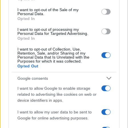
use your data for below specified purposes in below Google
consent section.
I want to opt-out of the Sale of my
Personal Data.
Opted In
I want to opt-out of processing my
της Ζωής μας
Personal Data for Targeted Advertising.
Opted In
Οι άνθρωποι, οι αυθεντικές ιστορίες,
το ελληνικό καλοκαίρι και ένας
I want to opt-out of Collection, Use,
πολιτισμός που μας ενώνει κάθε μέρα.
Retention, Sale, and/or Sharing of my
Personal Data that Is Unrelated with the
Purposes for which it was collected.
Opted Out
ΟΣΑ ΧΡΕΙΑΖΕΣΑΙ
ΓΙΑ ΤΟ ΚΑΛΟΚΑΙΡΙ ΣΟΥ →
Google consents
I want to allow Google to enable storage
related to advertising like cookies on web or
device identifiers in apps.
ΤΟ ΠΑΡΟΝ ΤΗΣ ΚΥΡΙΑΚΗΣ
I want to allow my user data to be sent to
Google for online advertising purposes.