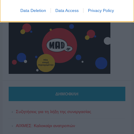
Data Deletion
Data Access
Privacy Policy
ΔΗΜΟΦΙΛΗ
Συζητήσεις για τη λήξη της συνεργασίας
ΑΙΧΜΕΣ: Καλοκαίρι ανατροπών