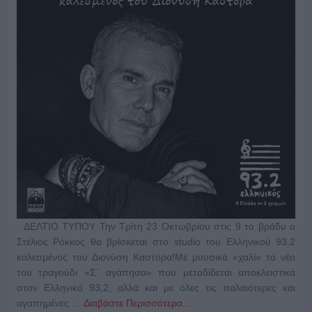
ΔΕΛΤΙΟ ΤΥΠΟΥ Την Τρίτη 23 Οκτωβρίου στις 9 το βράδυ ο
Στέλιος Ρόκκος θα βρίσκεται στο studio του Ελληνικού 93,2
καλεσμένος του Διονύση Καστόρα!Με μουσικό «χαλί» το νέο
του τραγούδι «Σ΄ αγάπησα» που μεταδίδεται αποκλειστικά
στον Ελληνικό 93,2, αλλά και με όλες τις παλαιότερες και
αγαπημένες …
Διαβάστε Περισσότερα...