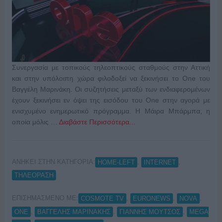
Συνεργασία με τοπικούς τηλεοπτικούς σταθμούς στην Αττική
και στην υπόλοιπη χώρα φιλοδοξεί να ξεκινήσει το One του
Βαγγέλη Μαρινάκη. Οι συζητήσεις μεταξύ των ενδιαφερομένων
έχουν ξεκινήσει εν όψει της εισόδου του One στην αγορά με
ενισχυμένο ενημερωτικό πρόγραμμα. Η Μάιρα Μπάρμπα, η
οποία μόλις …
Διαβάστε Περισσότερα...
ΑΝΗΚΕΙ ΣΤΗΝ ΚΑΤΗΓΟΡΙΑ:
,
,
HOME-LEFT
INTERNET
ΤΗΛΕΟΡΑΣΗ
ΕΠΙΣΗΜΑΣΜΕΝΟ ΜΕ:
,
,
,
COSMOTE TV
EURONEWS
NOVA
,
,
,
ONE
ΒΑΓΓΕΛΗΣ ΜΑΡΙΝΑΚΗΣ
ΓΙΑΝΝΗΣ ΜΟΥΤΣΟΣ
ΜEGA