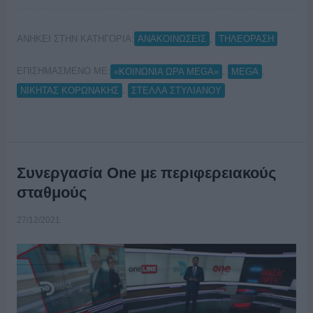
ΑΝΗΚΕΙ ΣΤΗΝ ΚΑΤΗΓΟΡΙΑ:
,
ΑΝΑΚΟΙΝΩΣΕΙΣ
ΤΗΛΕΟΡΑΣΗ
ΕΠΙΣΗΜΑΣΜΕΝΟ ΜΕ:
,
,
«ΚΟΙΝΩΝΙΑ ΩΡΑ MEGA»
MEGA
,
ΝΙΚΗΤΑΣ ΚΟΡΩΝΑΚΗΣ
ΣΤΕΛΛΑ ΣΤΥΛΙΑΝΟΥ
Συνεργασία One με περιφερειακούς
σταθμούς
27/12/2021