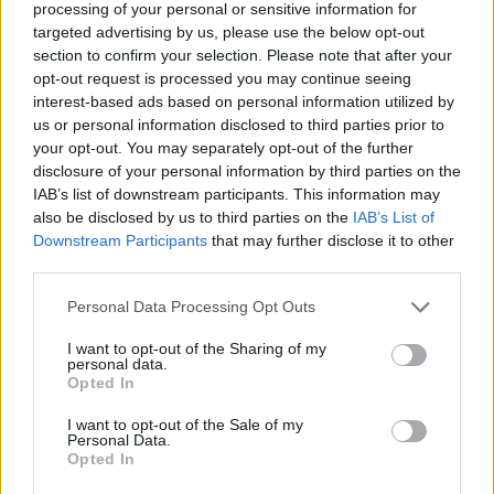
processing of your personal or sensitive information for
targeted advertising by us, please use the below opt-out
section to confirm your selection. Please note that after your
opt-out request is processed you may continue seeing
ΑΙΧΜΕΣ
interest-based ads based on personal information utilized by
us or personal information disclosed to third parties prior to
your opt-out. You may separately opt-out of the further
ΑΙΧΜΕΣ: Και άλλες αποχωρήσεις και
disclosure of your personal information by third parties on the
άλλες συμφωνίες
IAB’s list of downstream participants. This information may
also be disclosed by us to third parties on the
IAB’s List of
Το Καλοκαίρι αυτό στα ΜΜΕ θυμίζει αίθουσα αφίξεων και
Downstream Participants
that may further disclose it to other
αναχωρήσεων αεροδρομίου. Άλλοι γνωρίζουν τον προορισμό
third parties.
τους και άλλοι αλλάζουν πορεία, ενώ έχουν ξεκινήσει για
Please note that this website/app uses one or more Google
άλλου καταλήγουν σε άλλο σημείο. Η κινητικότητα είναι
Personal Data Processing Opt Outs
services and may gather and store information including but
συνάρτηση πολλών παραγόντων, ορισμένοι εκ των οποίων
not limited to your visit or usage behaviour. You may click to
I want to opt-out of the Sharing of my
δεν είναι ορατοί προς το παρόν. Λέγεται πως ο Ιβάν Σαββίδης
personal data.
grant or deny consent to Google and its third-party tags to
τα βρήκε με την κυβέρνηση, […]
Opted In
use your data for below specified purposes in below Google
consent section.
I want to opt-out of the Sale of my
Personal Data.
Opted In