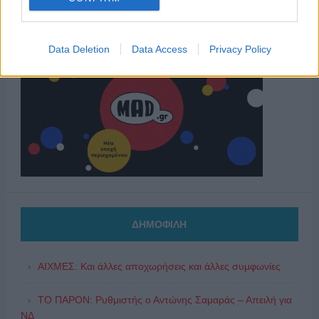
Data Deletion
Data Access
Privacy Policy
ΔΗΜΟΦΙΛΗ
ΑΙΧΜΕΣ: Και άλλες αποχωρήσεις και άλλες συμφωνίες
ΤΟ ΠΑΡΟΝ: Ρυθμιστής ο Αντώνης Σαμαράς – Απειλή για
ΝΔ