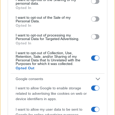
personal data.
grant or deny consent to Google and its third-party tags to
Opted In
use your data for below specified purposes in below Google
consent section.
I want to opt-out of the Sale of my
Personal Data.
Opted In
της Ζωής μας
I want to opt-out of processing my
Οι άνθρωποι, οι αυθεντικές ιστορίες,
Personal Data for Targeted Advertising.
το ελληνικό καλοκαίρι και ένας
Opted In
πολιτισμός που μας ενώνει κάθε μέρα.
I want to opt-out of Collection, Use,
Retention, Sale, and/or Sharing of my
Personal Data that Is Unrelated with the
ΟΣΑ ΧΡΕΙΑΖΕΣΑΙ
Purposes for which it was collected.
ΓΙΑ ΤΟ ΚΑΛΟΚΑΙΡΙ ΣΟΥ →
Opted Out
Google consents
I want to allow Google to enable storage
related to advertising like cookies on web or
ΤΟ ΠΑΡΟΝ ΤΗΣ ΚΥΡΙΑΚΗΣ
device identifiers in apps.
I want to allow my user data to be sent to
Google for online advertising purposes.