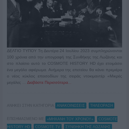
ΔΕΛΤΙΟ ΤΥΠΟΥ Τη Δευτέρα 24 Ιουλίου 2023 συμπληρώνονται
100 χρόνια από την υπογραφή της Συνθήκης της Λωζάνης και
στο πλαίσιο αυτό το COSMOTE HISTORY HD έχει ετοιμάσει
ένα μεγάλο αφιέρωμα. Ανήμερα της επετείου θα κάνει πρεμιέρα
ο νέος κύκλος επεισοδίων της σειράς ντοκιμαντέρ «Μικρές
μεγάλες …
Διαβάστε Περισσότερα...
ΑΝΗΚΕΙ ΣΤΗΝ ΚΑΤΗΓΟΡΙΑ:
,
ΑΝΑΚΟΙΝΩΣΕΙΣ
ΤΗΛΕΟΡΑΣΗ
ΕΠΙΣΗΜΑΣΜΕΝΟ ΜΕ:
,
«ΜΗΧΑΝΗ ΤΟΥ ΧΡΟΝΟΥ»
COSMOTE
,
,
HISTORY HD
COSMOTE TV
ΣΥΝΘΗΚΗ ΤΗΣ ΛΩΖΑΝΗΣ