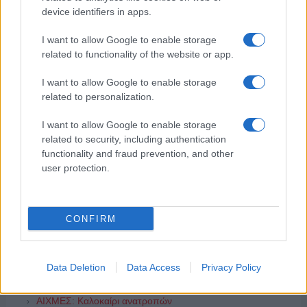
device identifiers in apps.
I want to allow Google to enable storage
related to functionality of the website or app.
I want to allow Google to enable storage
related to personalization.
I want to allow Google to enable storage
related to security, including authentication
ΔΗΜΟΦΙΛΗ
functionality and fraud prevention, and other
user protection.
ΑΙΧΜΕΣ: Και άλλες αποχωρήσεις και άλλες συμφωνίες
CONFIRM
Συζητήσεις για τη λήξη της συνεργασίας
ΣΚΑΪ: Ολοκληρώνεται η συνεργασία του Ομίλου με τον
Data Deletion
Data Access
Privacy Policy
Διευθύνοντα Σύμβουλο, κ. Γρηγόρη Δ. Δημητριάδη,
ΑΙΧΜΕΣ: Καλοκαίρι ανατροπών