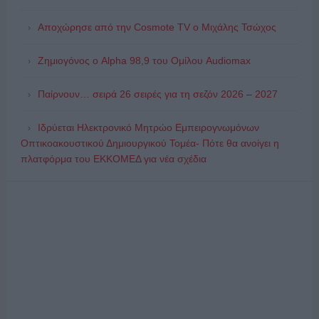
Αποχώρησε από την Cosmote TV o Μιχάλης Τσώχος
Ζημιογόνος ο Alpha 98,9 του Ομίλου Audiomax
Παίρνουν… σειρά 26 σειρές για τη σεζόν 2026 – 2027
Ιδρύεται Ηλεκτρονικό Μητρώο Εμπειρογνωμόνων
Οπτικοακουστικού Δημιουργικού Τομέα- Πότε θα ανοίγει η
πλατφόρμα του ΕΚΚΟΜΕΔ για νέα σχέδια