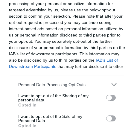
της Ζωής μας
processing of your personal or sensitive information for
targeted advertising by us, please use the below opt-out
Οι άνθρωποι, οι αυθεντικές ιστορίες,
section to confirm your selection. Please note that after your
το ελληνικό καλοκαίρι και ένας
opt-out request is processed you may continue seeing
πολιτισμός που μας ενώνει κάθε μέρα.
interest-based ads based on personal information utilized by
us or personal information disclosed to third parties prior to
ΟΣΑ ΧΡΕΙΑΖΕΣΑΙ
your opt-out. You may separately opt-out of the further
ΓΙΑ ΤΟ ΚΑΛΟΚΑΙΡΙ ΣΟΥ →
disclosure of your personal information by third parties on the
IAB’s list of downstream participants. This information may
also be disclosed by us to third parties on the
IAB’s List of
Downstream Participants
that may further disclose it to other
third parties.
ΤΟ ΠΑΡΟΝ ΤΗΣ ΚΥΡΙΑΚΗΣ
Please note that this website/app uses one or more Google
Personal Data Processing Opt Outs
services and may gather and store information including but
not limited to your visit or usage behaviour. You may click to
I want to opt-out of the Sharing of my
personal data.
grant or deny consent to Google and its third-party tags to
Opted In
use your data for below specified purposes in below Google
consent section.
I want to opt-out of the Sale of my
Personal Data.
Opted In